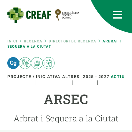
Vés
al
contingut
CREAF
EN
CA
ES
Bluesky
Instagram
Linkedin
Twitter
Youtube
RRSS
Fil
INICI
RECERCA
DIRECTORI DE RECERCA
ARBRAT I
SEQUERA A LA CIUTAT
Featured
INTRANET
d'ariadna
responsive
PROJECTE / INICIATIVA
ALTRES
2025
-
2027
ACTIU
Responsive
SOBRE NOSALTRES
ARSEC
menu
RECERCA
Arbrat i Sequera a la Ciutat
CIÈNCIA EN ACCIÓ
UNEIX-TE A NOSALTRES