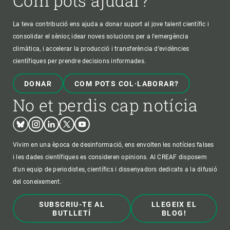
Com pots ajudar?
La teva contribució ens ajuda a donar suport al jove talent científic i
consolidar el sènior, idear noves solucions per a l'emergència
climàtica, i accelerar la producció i transferència d’evidències
científiques per prendre decisions informades.
DONAR
COM POTS COL·LABORAR?
No et perdis cap notícia
Bluesky
Instagram
Linkedin
Twitter
Youtube
Vivim en una època de desinformació, ens envolten les notícies falses
i les dades científiques es consideren opinions. Al CREAF disposem
d'un equip de periodistes, científics i dissenyadors dedicats a la difusió
del coneixement.
SUBSCRIU-TE AL
LLEGEIX EL
BUTLLETÍ
BLOG!