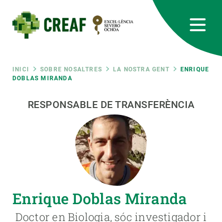
Vés
al
contingut
CREAF
EN
CA
ES
Bluesky
Instagram
Linkedin
Twitter
Youtube
RRSS
Fil
INICI
SOBRE NOSALTRES
LA NOSTRA GENT
ENRIQUE
DOBLAS MIRANDA
Featured
INTRANET
d'ariadna
RESPONSABLE DE TRANSFERÈNCIA
responsive
Responsive
SOBRE NOSALTRES
menu
RECERCA
Enrique Doblas Miranda
CIÈNCIA EN ACCIÓ
Doctor en Biologia, sóc investigador i
UNEIX-TE A NOSALTRES