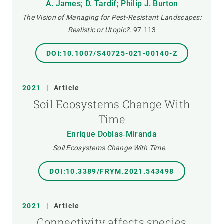
A. James; D. Tardif; Philip J. Burton
The Vision of Managing for Pest-Resistant Landscapes:
Realistic or Utopic?.
97-113
DOI:10.1007/S40725-021-00140-Z
2021
|
Article
Soil Ecosystems Change With
Time
Enrique Doblas‐Miranda
Soil Ecosystems Change With Time.
-
DOI:10.3389/FRYM.2021.543498
2021
|
Article
Connectivity affects species