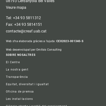
08193 Cerdanyola del Vallès
Veure mapa
Tel: +34 93 5811312
Fax: +34 93 5814151
contacte@creaf.uab.cat
Web s'ha elaborada gràcies a l'ajuda:
CEX2023-001340-S
Web desenvolupat per Omitsis Consulting
Footer
SOBRE NOSALTRES
El Centre
La nostra gent
Transparència
Equitat, diversitat i igualtat
Oficina de premsa
Les instal·lacions