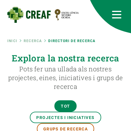
Vés
al
contingut
CREAF
EN
CA
ES
Bluesky
Instagram
Linkedin
Twitter
Youtube
RRSS
Fil
INICI
RECERCA
DIRECTORI DE RECERCA
Featured
Explora la nostra recerca
INTRANET
d'ariadna
Pots fer una ullada als nostres
responsive
projectes, eines, iniciatives i grups de
recerca
Responsive
SOBRE NOSALTRES
menu
RECERCA
TOT
CIÈNCIA EN ACCIÓ
PROJECTES I INICIATIVES
GRUPS DE RECERCA
UNEIX-TE A NOSALTRES