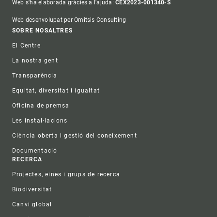
Web s'ha elaborada gràcies a l'ajuda:
CEX2023-001340-S
Web desenvolupat per Omitsis Consulting
Footer
SOBRE NOSALTRES
El Centre
La nostra gent
Transparència
Equitat, diversitat i igualtat
Oficina de premsa
Les instal·lacions
Ciència oberta i gestió del coneixement
Documentació
RECERCA
Projectes, eines i grups de recerca
Biodiversitat
Canvi global