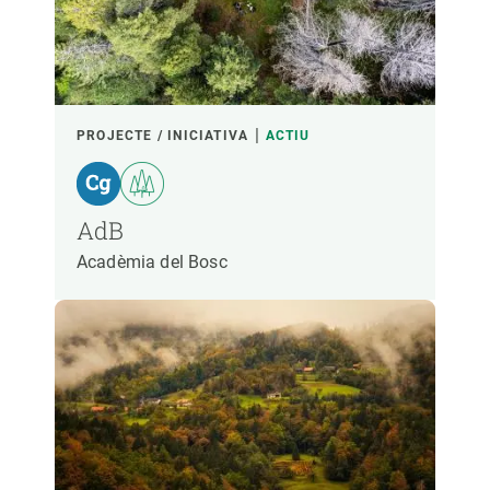
PARTICIPANTS
FINANÇAMENT
PROJECTE / INICIATIVA
ACTIU
ANY D'INICI
AdB
Acadèmia del Bosc
LIDERATGE CREAF
LIDERATGE EXTERN
- QUALSEVOL -
ACTIU
INACTIU