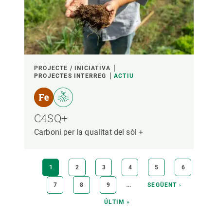
PROJECTE / INICIATIVA
PROJECTES INTERREG
ACTIU
C4SQ+
Carboni per la qualitat del sòl +
Paginació
PÀGINA
1
PÀGINA
2
PÀGINA
3
PÀGINA
4
PÀGINA
5
PÀGINA
6
ACTUAL
…
PÀGINA
7
PÀGINA
8
PÀGINA
9
PÀGINA
SEGÜENT ›
SEGÜENT
ÚLTIMA
ÚLTIM »
PÀGINA