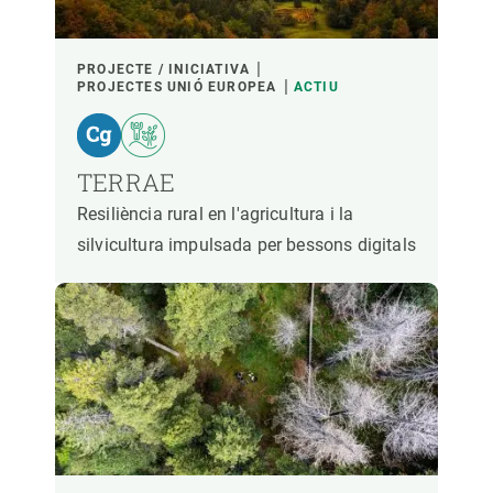
LIDERAT PER
PROJECTE / INICIATIVA
PROJECTES UNIÓ EUROPEA
ACTIU
PARTICIPANTS
TERRAE
FINANÇAMENT
Resiliència rural en l'agricultura i la
silvicultura impulsada per bessons digitals
ANY D'INICI
LIDERATGE CREAF
LIDERATGE EXTERN
- QUALSEVOL -
ACTIU
INACTIU