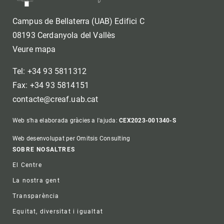
Campus de Bellaterra (UAB) Edifici C
08193 Cerdanyola del Vallès
Veure mapa
Tel: +34 93 5811312
Fax: +34 93 5814151
contacte@creaf.uab.cat
Web s'ha elaborada gràcies a l'ajuda:
CEX2023-001340-S
Web desenvolupat per Omitsis Consulting
Footer
SOBRE NOSALTRES
El Centre
La nostra gent
Transparència
Equitat, diversitat i igualtat