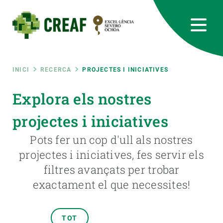
Vés
al
contingut
CREAF
EN
CA
ES
Bluesky
Instagram
Linkedin
Twitter
Youtube
RRSS
Fil
INICI
RECERCA
PROJECTES I INICIATIVES
Featured
Explora els nostres
INTRANET
d'ariadna
projectes i iniciatives
responsive
Pots fer un cop d'ull als nostres
Responsive
projectes i iniciatives, fes servir els
SOBRE NOSALTRES
filtres avançats per trobar
menu
RECERCA
exactament el que necessites!
CIÈNCIA EN ACCIÓ
TOT
UNEIX-TE A NOSALTRES