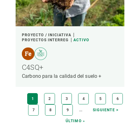
PROYECTO / INICIATIVA
PROYECTOS INTERREG
ACTIVO
C4SQ+
Carbono para la calidad del suelo +
Paginación
PÁGINA
1
PÁGINA
2
PÁGINA
3
PÁGINA
4
PÁGINA
5
PÁGINA
6
ACTUAL
…
PÁGINA
7
PÁGINA
8
PÁGINA
9
SIGUIENTE
SIGUIENTE >
PÁGINA
ÚLTIMA
ÚLTIMO »
PÁGINA