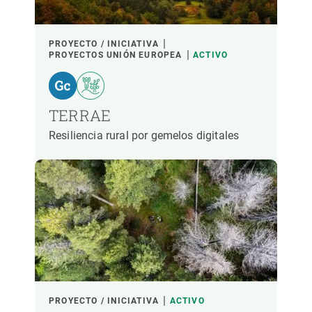
LIDERADO POR
PROYECTO / INICIATIVA
PROYECTOS UNIÓN EUROPEA
ACTIVO
PARTICIPANTES
TERRAE
FINANCIACIÓN
Resiliencia rural por gemelos digitales
AÑO DE INICIO
LIDERAZGO CREAF
LIDERAZGO EXTERNO
- CUALQUIERA -
ACTIVO
INACTIVO
PROYECTO / INICIATIVA
ACTIVO