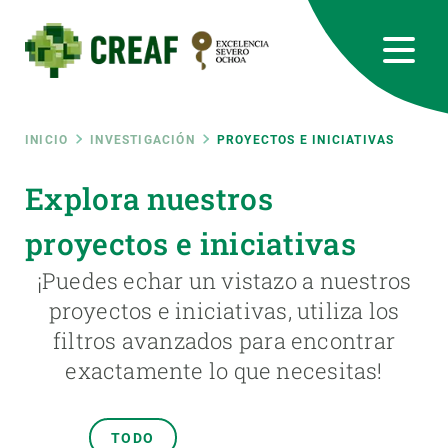
Pasar
al
contenido
principal
CREAF
EN
CA
ES
Bluesky
Instagram
Linkedin
Twitter
Youtube
RRSS
Ruta
INICIO
INVESTIGACIÓN
PROYECTOS E INICIATIVAS
Featured
Explora nuestros
INTRANET
de
proyectos e iniciativas
responsive
navegación
¡Puedes echar un vistazo a nuestros
Responsive
proyectos e iniciativas, utiliza los
SOBRE NOSOTROS
filtros avanzados para encontrar
menu
INVESTIGACIÓN
exactamente lo que necesitas!
CIENCIA EN ACCIÓN
TODO
ÚNETE A NOSOTROS