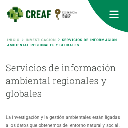
Pasar
al
contenido
principal
CREAF
EN
CA
ES
Bluesky
Instagram
Linkedin
Twitter
Youtube
RRSS
Ruta
INICIO
INVESTIGACIÓN
SERVICIOS DE INFORMACIÓN
AMBIENTAL REGIONALES Y GLOBALES
Featured
INTRANET
de
Servicios de información
responsive
navegación
ambiental regionales y
Responsive
SOBRE NOSOTROS
globales
menu
INVESTIGACIÓN
CIENCIA EN ACCIÓN
La investigación y la gestión ambientales están ligadas
a los datos que obtenemos del entorno natural y social.
ÚNETE A NOSOTROS