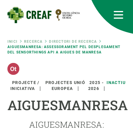
Vés
al
contingut
CREAF
EN
CA
ES
Bluesky
Instagram
Linkedin
Twitter
Youtube
RRSS
Fil
INICI
RECERCA
DIRECTORI DE RECERCA
AIGUESMANRESA: ASSESSORAMENT PEL DESPLEGAMENT
DEL SENSORTHINGS API A AIGUES DE MANRESA
Featured
INTRANET
d'ariadna
responsive
PROJECTE /
PROJECTES UNIÓ
2025
-
INACTIU
Responsive
INICIATIVA
EUROPEA
2026
SOBRE NOSALTRES
AIGUESMANRESA
menu
RECERCA
CIÈNCIA EN ACCIÓ
AIGUESMANRESA:
UNEIX-TE A NOSALTRES