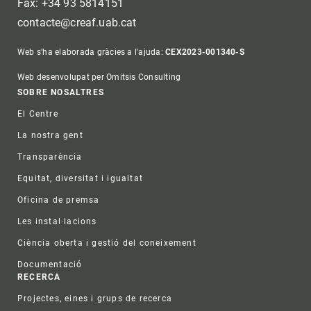
Fax: +34 93 5814151
contacte@creaf.uab.cat
Web s'ha elaborada gràcies a l'ajuda:
CEX2023-001340-S
Web desenvolupat per Omitsis Consulting
Footer
SOBRE NOSALTRES
El Centre
La nostra gent
Transparència
Equitat, diversitat i igualtat
Oficina de premsa
Les instal·lacions
Ciència oberta i gestió del coneixement
Documentació
RECERCA
Projectes, eines i grups de recerca