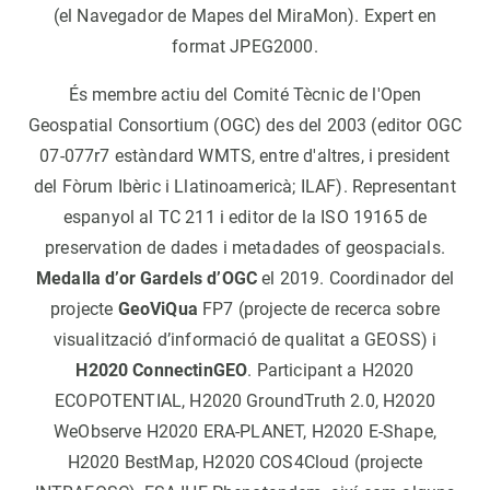
(el Navegador de Mapes del MiraMon). Expert en
format JPEG2000.
És membre actiu del Comité Tècnic de l'Open
Geospatial Consortium (OGC) des del 2003 (editor OGC
07-077r7 estàndard WMTS, entre d'altres, i president
del Fòrum Ibèric i Llatinoamericà; ILAF). Representant
espanyol al TC 211 i editor de la ISO 19165 de
preservation de dades i metadades of geospacials.
Medalla d’or Gardels d’OGC
el 2019. Coordinador del
projecte
GeoViQua
FP7 (projecte de recerca sobre
visualització d’informació de qualitat a GEOSS) i
H2020 ConnectinGEO
. Participant a H2020
ECOPOTENTIAL, H2020 GroundTruth 2.0, H2020
WeObserve H2020 ERA-PLANET, H2020 E-Shape,
H2020 BestMap, H2020 COS4Cloud (projecte