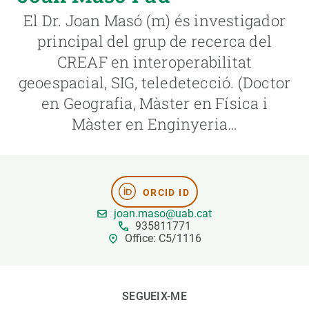
El Dr. Joan Masó (m) és investigador
PARTICIPA
principal del grup de recerca del
CREAF en interoperabilitat
NOTÍCIES I AGENDA
geoespacial, SIG, teledetecció. (Doctor
en Geografia, Màster en Física i
Màster en Enginyeria…
ORCID ID
joan.maso@uab.cat
935811771
Office: C5/1116
SEGUEIX-ME