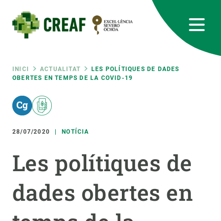
Vés
al
contingut
CREAF
EN
CA
ES
Bluesky
Instagram
Linkedin
Twitter
Youtube
RRSS
Fil
INICI
ACTUALITAT
LES POLÍTIQUES DE DADES
OBERTES EN TEMPS DE LA COVID-19
Featured
INTRANET
d'ariadna
responsive
28/07/2020
NOTÍCIA
Responsive
SOBRE NOSALTRES
Les polítiques de
menu
RECERCA
dades obertes en
CIÈNCIA EN ACCIÓ
UNEIX-TE A NOSALTRES