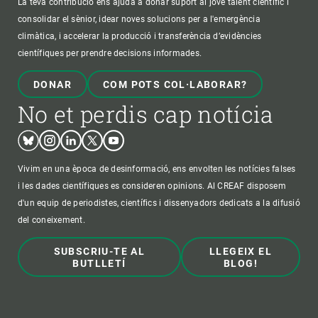
La teva contribució ens ajuda a donar suport al jove talent científic i
consolidar el sènior, idear noves solucions per a l'emergència
climàtica, i accelerar la producció i transferència d’evidències
científiques per prendre decisions informades.
DONAR
COM POTS COL·LABORAR?
No et perdis cap notícia
Bluesky
Instagram
Linkedin
Twitter
Youtube
Vivim en una època de desinformació, ens envolten les notícies falses
i les dades científiques es consideren opinions. Al CREAF disposem
d'un equip de periodistes, científics i dissenyadors dedicats a la difusió
del coneixement.
SUBSCRIU-TE AL
LLEGEIX EL
BUTLLETÍ
BLOG!