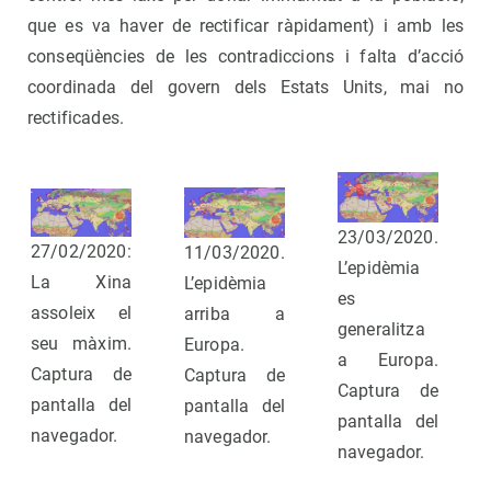
que es va haver de rectificar ràpidament) i amb les
conseqüències de les contradiccions i falta d’acció
coordinada del govern dels Estats Units, mai no
rectificades.
23/03/2020.
27/02/2020:
11/03/2020.
L’epidèmia
La Xina
L’epidèmia
es
assoleix el
arriba a
generalitza
seu màxim.
Europa.
a Europa.
Captura de
Captura de
Captura de
pantalla del
pantalla del
pantalla del
navegador.
navegador.
navegador.