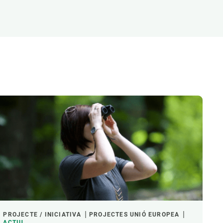
Biodiversitat
Canvi global
Funcionament dels ecosistemes
Observació de la terra
PROJECTE / INICIATIVA
PROJECTES UNIÓ EUROPEA
ACTIU