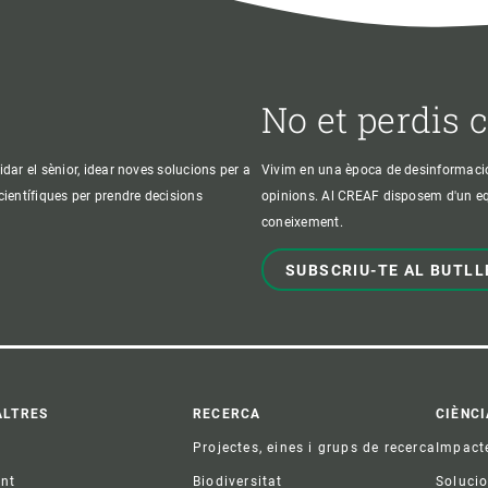
No et perdis 
idar el sènior, idear noves solucions per a
Vivim en una època de desinformació, 
 científiques per prendre decisions
opinions. Al CREAF disposem d'un equi
coneixement.
SUBSCRIU-TE AL BUTLL
ter
ALTRES
RECERCA
CIÈNCI
Projectes, eines i grups de recerca
Impact
ent
Biodiversitat
Soluci