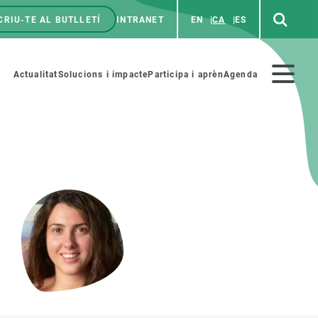
CRIU-TE AL BUTLLETÍ
INTRANET
EN
CA
ES
enú
p
Menú
Actualitat
Solucions i impacte
Participa i aprèn
Agenda
secundario
PARTICIPA
NOTÍCIES I AGENDA
iència i art
Agenda
es ciència amb nosaltres
Esdeveniments anteriors
aterials educatius
Actualitat
COL·LABORA
Notícies