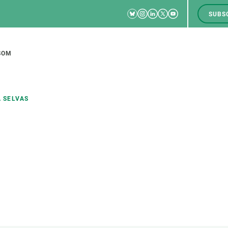
Bluesky
Instagram
Linkedin
Twitter
Youtube
SUBS
RRSS
M
to
SOM
tion
À SELVAS
CIÈNCIA EN ACCIÓ
UNEIX-TE A NOSALTRES
a
Impacte
Borsa de treball
C
Solucions
Oportunitats acadèmiques
F
Innovació
Demana la teva MSCA-PF
M
 ecosistemes
Política i gestió
Demana la teva beca ERC