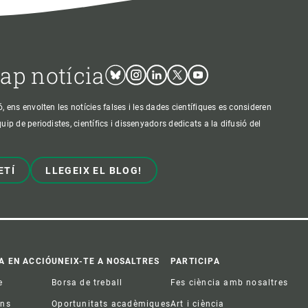
cap notícia
Bluesky
Instagram
Linkedin
Twitter
Youtube
ens envolten les notícies falses i les dades científiques es consideren
p de periodistes, científics i dissenyadors dedicats a la difusió del
ETÍ
LLEGEIX EL BLOG!
A EN ACCIÓ
UNEIX-TE A NOSALTRES
PARTICIPA
e
Borsa de treball
Fes ciència amb nosaltres
ons
Oportunitats acadèmiques
Art i ciència