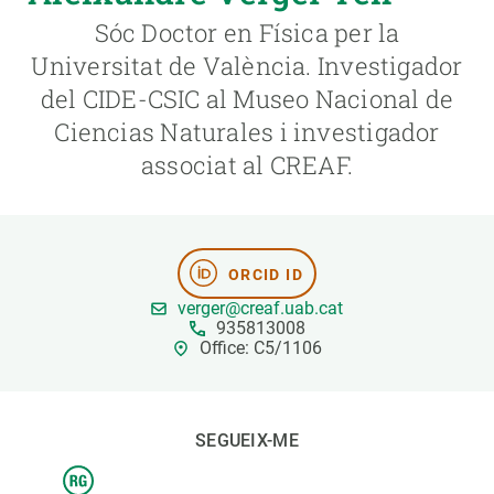
Sóc Doctor en Física per la
PARTICIPA
Universitat de València. Investigador
del CIDE-CSIC al Museo Nacional de
NOTÍCIES I AGENDA
Ciencias Naturales i investigador
associat al CREAF.
ORCID ID
verger@creaf.uab.cat
935813008
Office: C5/1106
SEGUEIX-ME