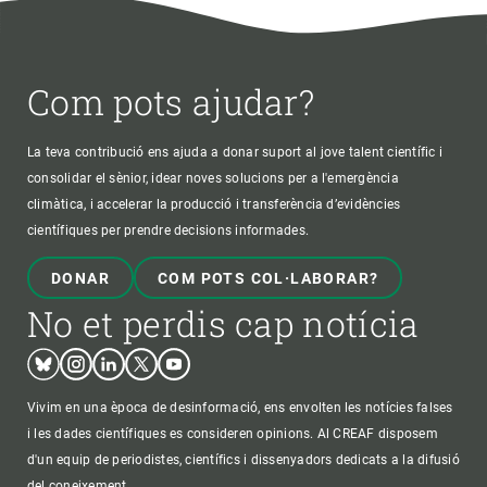
Com pots ajudar?
La teva contribució ens ajuda a donar suport al jove talent científic i
consolidar el sènior, idear noves solucions per a l'emergència
climàtica, i accelerar la producció i transferència d’evidències
científiques per prendre decisions informades.
DONAR
COM POTS COL·LABORAR?
No et perdis cap notícia
Bluesky
Instagram
Linkedin
Twitter
Youtube
Vivim en una època de desinformació, ens envolten les notícies falses
i les dades científiques es consideren opinions. Al CREAF disposem
d'un equip de periodistes, científics i dissenyadors dedicats a la difusió
del coneixement.