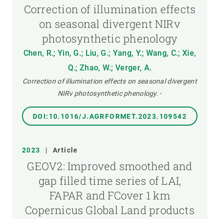
Correction of illumination effects
on seasonal divergent NIRv
photosynthetic phenology
Chen, R.; Yin, G.; Liu, G.; Yang, Y.; Wang, C.; Xie,
Q.; Zhao, W.; Verger, A.
Correction of illumination effects on seasonal divergent
NIRv photosynthetic phenology.
-
DOI:10.1016/J.AGRFORMET.2023.109542
2023
|
Article
GEOV2: Improved smoothed and
gap filled time series of LAI,
FAPAR and FCover 1 km
Copernicus Global Land products