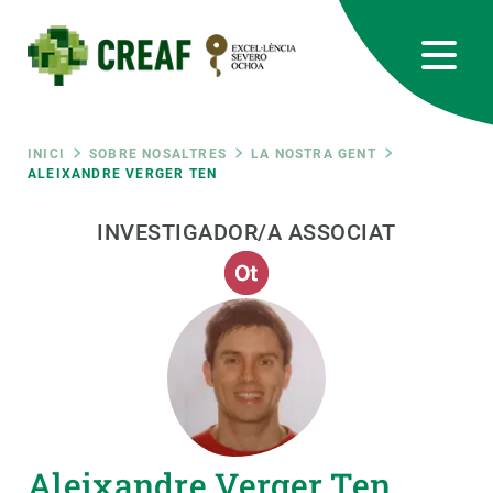
Vés
al
contingut
CREAF
EN
CA
ES
Bluesky
Instagram
Linkedin
Twitter
Youtube
RRSS
Fil
INICI
SOBRE NOSALTRES
LA NOSTRA GENT
ALEIXANDRE VERGER TEN
Featured
INTRANET
d'ariadna
INVESTIGADOR/A ASSOCIAT
responsive
Responsive
SOBRE NOSALTRES
menu
RECERCA
CIÈNCIA EN ACCIÓ
Aleixandre Verger Ten
UNEIX-TE A NOSALTRES