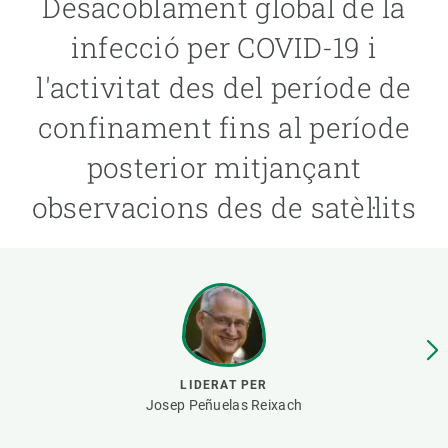
Desacoblament global de la
infecció per COVID-19 i
PARTICIPA
l'activitat des del període de
NOTÍCIES I AGENDA
confinament fins al període
posterior mitjançant
observacions des de satèl·lits
LIDERAT PER
Josep Peñuelas Reixach