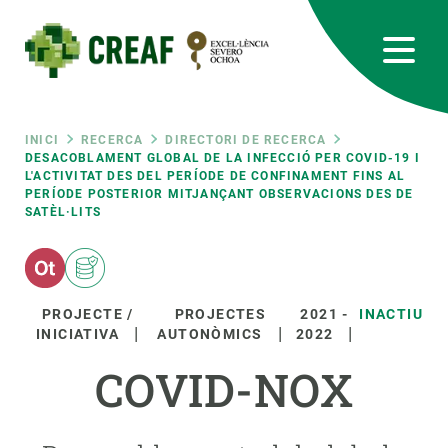
Vés
al
contingut
CREAF
EN
CA
ES
Bluesky
Instagram
Linkedin
Twitter
Youtube
RRSS
Fil
INICI
RECERCA
DIRECTORI DE RECERCA
DESACOBLAMENT GLOBAL DE LA INFECCIÓ PER COVID-19 I
L'ACTIVITAT DES DEL PERÍODE DE CONFINAMENT FINS AL
Featured
INTRANET
PERÍODE POSTERIOR MITJANÇANT OBSERVACIONS DES DE
d'ariadna
SATÈL·LITS
responsive
Responsive
SOBRE NOSALTRES
PROJECTE /
PROJECTES
2021
-
INACTIU
INICIATIVA
AUTONÒMICS
2022
menu
RECERCA
COVID-NOX
CIÈNCIA EN ACCIÓ
UNEIX-TE A NOSALTRES