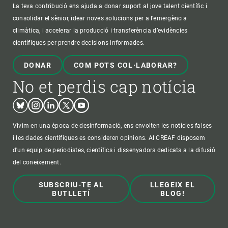
La teva contribució ens ajuda a donar suport al jove talent científic i
consolidar el sènior, idear noves solucions per a l'emergència
climàtica, i accelerar la producció i transferència d’evidències
científiques per prendre decisions informades.
DONAR
COM POTS COL·LABORAR?
No et perdis cap notícia
Bluesky
Instagram
Linkedin
Twitter
Youtube
Vivim en una època de desinformació, ens envolten les notícies falses
i les dades científiques es consideren opinions. Al CREAF disposem
d'un equip de periodistes, científics i dissenyadors dedicats a la difusió
del coneixement.
SUBSCRIU-TE AL
LLEGEIX EL
BUTLLETÍ
BLOG!