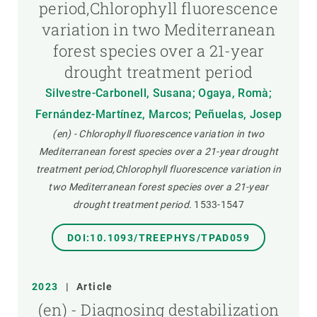
period,Chlorophyll fluorescence
variation in two Mediterranean
forest species over a 21-year
drought treatment period
Silvestre-Carbonell, Susana; Ogaya, Romà;
Fernández-Martínez, Marcos; Peñuelas, Josep
(en) - Chlorophyll fluorescence variation in two
Mediterranean forest species over a 21-year drought
treatment period,Chlorophyll fluorescence variation in
two Mediterranean forest species over a 21-year
drought treatment period.
1533-1547
DOI:10.1093/TREEPHYS/TPAD059
2023
|
Article
(en) - Diagnosing destabilization