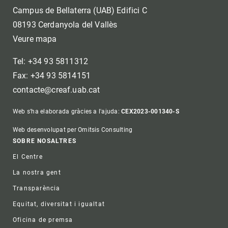
Campus de Bellaterra (UAB) Edifici C
08193 Cerdanyola del Vallès
Veure mapa
Tel: +34 93 5811312
Fax: +34 93 5814151
contacte@creaf.uab.cat
Web s'ha elaborada gràcies a l'ajuda:
CEX2023-001340-S
Web desenvolupat per Omitsis Consulting
Footer
SOBRE NOSALTRES
El Centre
La nostra gent
Transparència
Equitat, diversitat i igualtat
Oficina de premsa