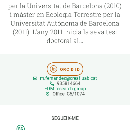
per la Universitat de Barcelona (2010)
i màster en Ecologia Terrestre per la
PARTICIPA
Universitat Autònoma de Barcelona
NOTÍCIES I AGENDA
(2011). L'any 2011 inicia la seva tesi
doctoral al…
ORCID ID
m.fernandez@creaf.uab.cat
935814664
EDM research group
Office: C5/1074
SEGUEIX-ME