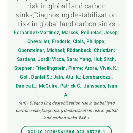
risk in global land carbon
sinks,Diagnosing destabilization
risk in global land carbon sinks
Fernández-Martínez, Marcos; Peñuelas, Josep;
Chevallier, Frederic; Ciais, Philippe;
Obersteiner, Michael; Rödenbeck, Christian;
Sardans, Jordi; Vicca, Sara; Yang, Hui; Sitch,
Stephen; Friedlingstein, Pierre; Arora, Vivek K.;
Goll, Daniel S.; Jain, Atul K.; Lombardozzi,
Danica L.; McGuire, Patrick C.; Janssens, Ivan
A.
(en) - Diagnosing destabilization risk in global land
carbon sinks,Diagnosing destabilization risk in global
land carbon sinks.
848-+
DOI:10.1038/S41586-023-05725-1