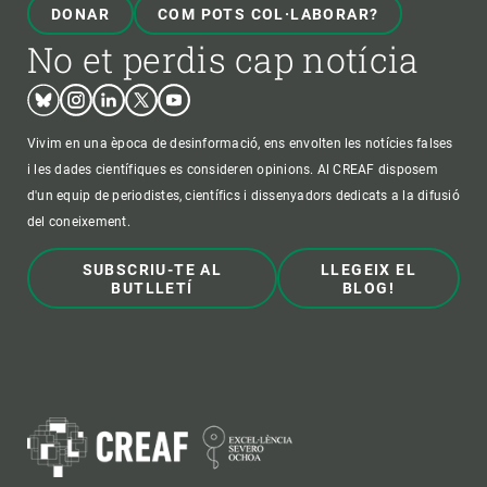
DONAR
COM POTS COL·LABORAR?
No et perdis cap notícia
Bluesky
Instagram
Linkedin
Twitter
Youtube
Vivim en una època de desinformació, ens envolten les notícies falses
i les dades científiques es consideren opinions. Al CREAF disposem
d'un equip de periodistes, científics i dissenyadors dedicats a la difusió
del coneixement.
SUBSCRIU-TE AL
LLEGEIX EL
BUTLLETÍ
BLOG!