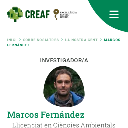
Vés
al
contingut
CREAF
EN
CA
ES
Bluesky
Instagram
Linkedin
Twitter
Youtube
RRSS
Fil
INICI
SOBRE NOSALTRES
LA NOSTRA GENT
MARCOS
FERNÁNDEZ
Featured
INTRANET
d'ariadna
INVESTIGADOR/A
responsive
Responsive
SOBRE NOSALTRES
menu
RECERCA
Marcos Fernández
CIÈNCIA EN ACCIÓ
Llicenciat en Ciències Ambientals
UNEIX-TE A NOSALTRES