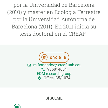
por la Universidad de Barcelona
(2010) y máster en Ecología Terrestre
PARTICIPA
por la Universidad Autónoma de
NOTICIAS Y AGENDA
Barcelona (2011). En 2011 inicia su
tesis doctoral en el CREAF…
ORCID ID
m.fernandez@creaf.uab.cat
935814664
EDM research group
Office: C5/1074
SÍGUEME