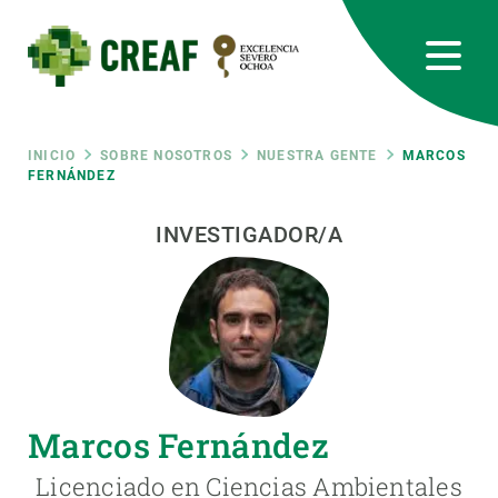
Pasar
al
contenido
principal
CREAF
EN
CA
ES
Bluesky
Instagram
Linkedin
Twitter
Youtube
RRSS
Ruta
INICIO
SOBRE NOSOTROS
NUESTRA GENTE
MARCOS
FERNÁNDEZ
Featured
INTRANET
de
INVESTIGADOR/A
responsive
navegación
Responsive
SOBRE NOSOTROS
menu
INVESTIGACIÓN
Marcos Fernández
CIENCIA EN ACCIÓN
Licenciado en Ciencias Ambientales
ÚNETE A NOSOTROS