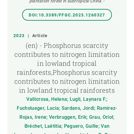
plantation forest in subtropical China.
-
DOI:10.3389/FFGC.2023.1260327
2023
|
Article
(en) - Phosphorus scarcity
contributes to nitrogen limitation
in lowland tropical
rainforests,Phosphorus scarcity
contributes to nitrogen limitation
in lowland tropical rainforests
Vallicrosa, Helena; Lugli, Laynara F.;
Fuchslueger, Lucia; Sardans, Jordi; Ramirez-
Rojas, Irene; Verbruggen, Erik; Grau, Oriol;
Bréchet, Laëtitia; Peguero, Guille; Van