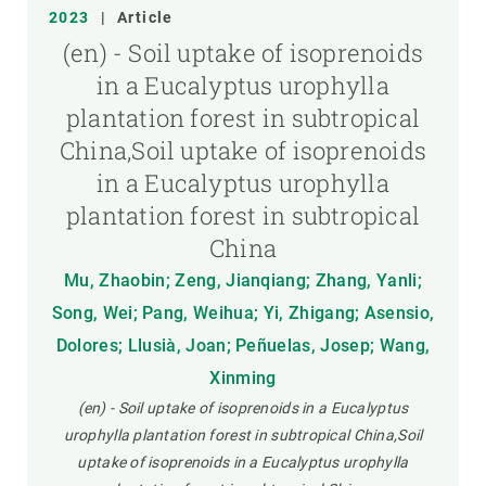
2023
|
Article
(en) - Soil uptake of isoprenoids
in a Eucalyptus urophylla
plantation forest in subtropical
China,Soil uptake of isoprenoids
in a Eucalyptus urophylla
plantation forest in subtropical
China
Mu, Zhaobin; Zeng, Jianqiang; Zhang, Yanli;
Song, Wei; Pang, Weihua; Yi, Zhigang; Asensio,
Dolores; Llusià, Joan; Peñuelas, Josep; Wang,
Xinming
(en) - Soil uptake of isoprenoids in a Eucalyptus
urophylla plantation forest in subtropical China,Soil
uptake of isoprenoids in a Eucalyptus urophylla