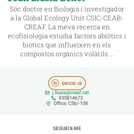
Sóc doctor en Biologia i investigador
PARTICIPA
a la Global Ecology Unit CSIC-CEAB-
CREAF. La meva recerca en
NOTÍCIES I AGENDA
ecofisiologia estudia factors abiòtics i
biòtics que influeixen en els
compostos orgànics volàtils …
ORCID ID
j.llusia@creaf.cat
935814673
Office: C5b/-108
SEGUEIX-ME