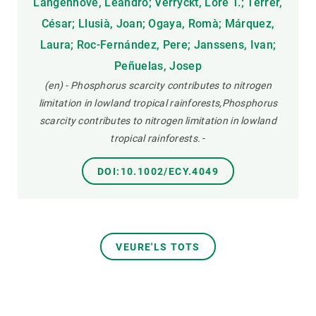
Langenhove, Leandro; Verryckt, Lore T.; Terrer,
César; Llusià, Joan; Ogaya, Romà; Márquez,
Laura; Roc-Fernández, Pere; Janssens, Ivan;
Peñuelas, Josep
(en) - Phosphorus scarcity contributes to nitrogen
limitation in lowland tropical rainforests,Phosphorus
scarcity contributes to nitrogen limitation in lowland
tropical rainforests.
-
DOI:10.1002/ECY.4049
VEURE'LS TOTS