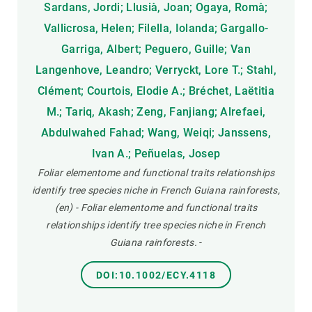
Sardans, Jordi; Llusià, Joan; Ogaya, Romà;
Vallicrosa, Helen; Filella, Iolanda; Gargallo-
Garriga, Albert; Peguero, Guille; Van
Langenhove, Leandro; Verryckt, Lore T.; Stahl,
Clément; Courtois, Elodie A.; Bréchet, Laëtitia
M.; Tariq, Akash; Zeng, Fanjiang; Alrefaei,
Abdulwahed Fahad; Wang, Weiqi; Janssens,
Ivan A.; Peñuelas, Josep
Foliar elementome and functional traits relationships
identify tree species niche in French Guiana rainforests,
(en) - Foliar elementome and functional traits
relationships identify tree species niche in French
Guiana rainforests.
-
DOI:10.1002/ECY.4118