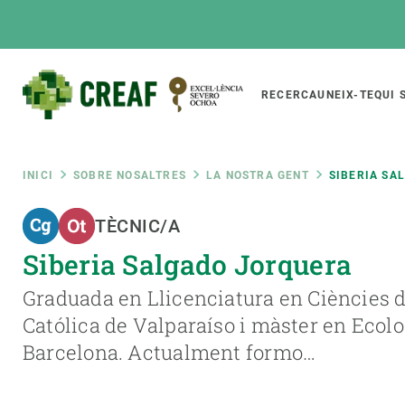
Vés
al
contingut
Main
RECERCA
UNEIX-TE
QUI 
CREAF
naviga
Fil
INICI
SOBRE NOSALTRES
LA NOSTRA GENT
SIBERIA SA
Featured
TÈCNIC/A
d'ariadna
INTRANET
Siberia Salgado Jorquera
Responsive
SOBRE NOSALTRES
RECERCA
responsive
Graduada en Llicenciatura en Ciències d
El Centre
Directori de recerc
Católica de Valparaíso i màster en Ecol
menu
Organització institucional
Biodiversitat
Barcelona. Actualment formo…
Transparència
Canvi global
La nostra gent
Funcionament dels