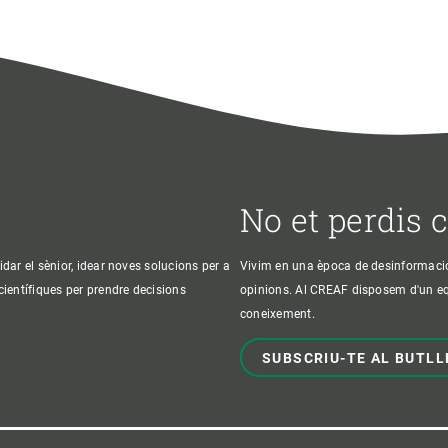
No et perdis 
idar el sènior, idear noves solucions per a
Vivim en una època de desinformació, 
 científiques per prendre decisions
opinions. Al CREAF disposem d'un equi
coneixement.
SUBSCRIU-TE AL BUTLL