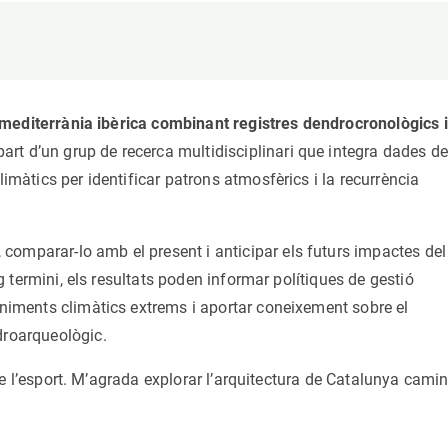
erra
Serveis tècnics
Programa de màsters i doctorat
s
Vine de visitant o sabàtic
Segell de bones pràctiques HRS4R
Un lloc on créixer
gió mediterrània ibèrica combinant registres dendrocronològics i
Desenvolupament de carrera
part d’un grup de recerca multidisciplinari que integra dades d
Seminaris i activitats internes
limàtics per identificar patrons atmosfèrics i la recurrència
T’oferim formació
, comparar-lo amb el present i anticipar els futurs impactes del
rg termini, els resultats poden informar polítiques de gestió
eniments climàtics extrems i aportar coneixement sobre el
droarqueològic.
 i de l’esport. M’agrada explorar l’arquitectura de Catalunya cami
.