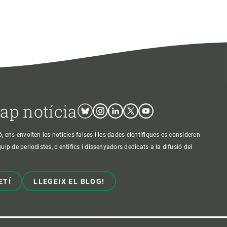
cap notícia
Bluesky
Instagram
Linkedin
Twitter
Youtube
ens envolten les notícies falses i les dades científiques es consideren
p de periodistes, científics i dissenyadors dedicats a la difusió del
ETÍ
LLEGEIX EL BLOG!