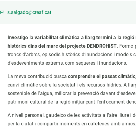
Marca i logotips
Observació de la t
Infraestructures
Temes transversal
s.salgado@creaf.cat
Equitat, Diversitat i Inclusió (EDI)
Publicacions
Oficina de premsa
Synthesis Actions
Investigo la variabilitat climàtica a llarg termini a la re
Ciència oberta i gestió del coneixement
històrics dins del marc del projecte DENDROHIST
. Formo 
Documentació
troncs d’arbres, episodis històrics d’inundacions i models c
d’esdeveniments extrems, com sequeres i inundacions.
La meva contribució busca
comprendre el passat climàtic
canvi climàtic sobre la societat i els recursos hídrics. A lla
sostenible de l’aigua, millorar la prevenció davant d’esdev
patrimoni cultural de la regió mitjançant l’enfocament den
A nivell personal, gaudeixo de les activitats a l’aire lliure
per la ciutat i compartir moments en cafeteries amb amics