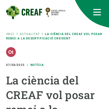
Vés
al
contingut
CREAF
EN
CA
ES
Bluesky
Instagram
Linkedin
Twitter
Youtube
RRSS
Fil
INICI
ACTUALITAT
LA CIÈNCIA DEL CREAF VOL POSAR
REMEI A LA DESERTIFICACIÓ CREIXENT
Featured
INTRANET
d'ariadna
responsive
07/08/2025
NOTÍCIA
Responsive
SOBRE NOSALTRES
La ciència del
menu
RECERCA
CREAF vol posar
CIÈNCIA EN ACCIÓ
UNEIX-TE A NOSALTRES