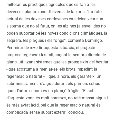
millorar les pràctiques agrícoles que es fan a les
deveses i plantacions d’oliveres de la zona. “La foto
actual de les deveses cordoveses ens deixa veure un
sistema que no té futur, on les alzines ja envellides no
poden suportar bé les noves condicions climàtiques, la
sequera, les plagues i els fongs”, comenta Domingo.
Per mirar de revertir aquesta situació, el projecte
proposa regenerar-les mitjançant la sembra directa de
glans, utilitzant sistemes que les protegeixin del bestiar
- que acostuma a menjar-se els brots impedint la
regeneració natural -- i que, alhora, els garanteixi un
subministrament d’aigua durant els primers estius
quan l’arbre encara és un plançó fràgils. “El sòl
d’aquesta zona és molt sorrencs, no reté massa aigua i
és més aviat àcid, pel que la regeneració natural és
complicada sense suport extern”, conclou.