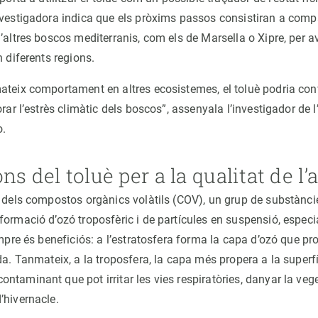
nvestigadora indica que els pròxims passos consistiran a comp
’altres boscos mediterranis, com els de Marsella o Xipre, per a
n diferents regions.
ateix comportament en altres ecosistemes, el toluè podria conv
orar l’estrès climàtic dels boscos”, assenyala l’investigador de 
o.
ns del toluè per a la qualitat de l’a
t dels compostos orgànics volàtils (COV), un grup de substànc
formació d’ozó troposfèric i de partícules en suspensió, espec
empre és beneficiós: a l’estratosfera forma la capa d’ozó que pro
da. Tanmateix, a la troposfera, la capa més propera a la superfíc
ntaminant que pot irritar les vies respiratòries, danyar la veg
’hivernacle.