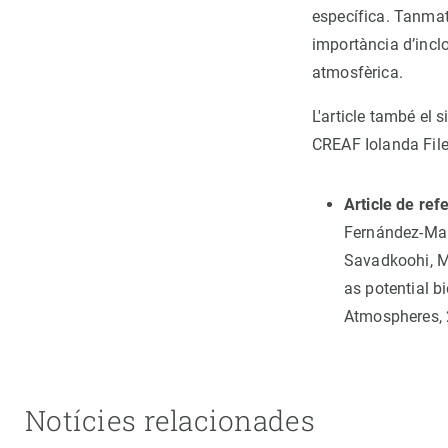
específica. Tanmate
importància d’inclo
atmosfèrica.
L'article també el 
CREAF Iolanda File
Article de ref
Fernández-Mart
Savadkoohi, M.
as potential b
Atmospheres, 
Notícies relacionades