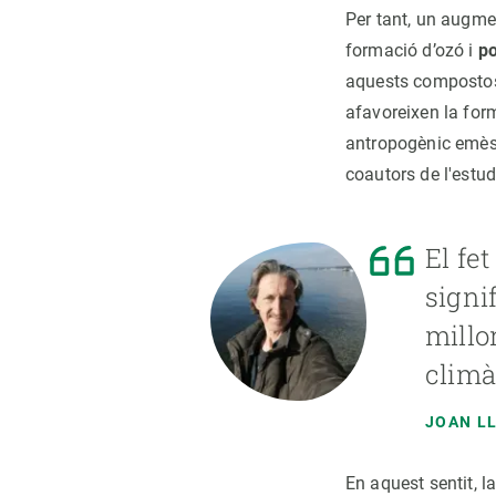
Per tant, un augmen
formació d’ozó i
po
aquests compostos 
afavoreixen la for
antropogènic emès p
coautors de l'estud
El fe
signi
millo
climà
JOAN L
En aquest sentit, 