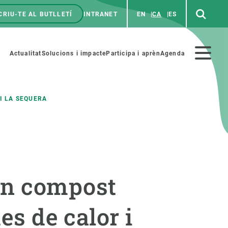
CRIU-TE AL BUTLLETÍ
INTRANET
EN
CA
ES
enú
p
Menú
Actualitat
Solucions i impacte
Participa i aprèn
Agenda
secundario
I LA SEQUERA
PARTICIPA
NOTÍCIES I AGENDA
iència i art
Agenda
un compost
es ciència amb nosaltres
Esdeveniments anteriors
aterials educatius
Actualitat
es de calor i
COL·LABORA
Notícies