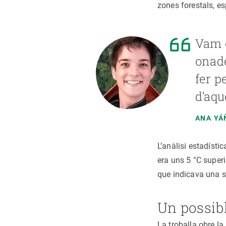
zones forestals, e
Vam o
onade
fer p
d’aqu
ANA YÁ
L’anàlisi estadísti
era uns 5 °C superi
que indicava una si
Un possibl
La troballa obre la