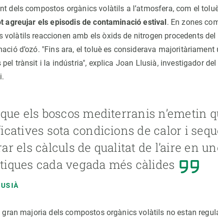
t dels compostos orgànics volàtils a l’atmosfera, com el toluè,
t agreujar els episodis de contaminació estival
. En zones co
volàtils reaccionen amb els òxids de nitrogen procedents del t
mació d’ozó. "Fins ara, el toluè es considerava majoritàriamen
el trànsit i la indústria", explica Joan Llusià, investigador de
i.
t que els boscos mediterranis n’emetin q
ficatives sota condicions de calor i sequ
rar els càlculs de qualitat de l’aire en 
tiques cada vegada més càlides
LUSIÀ
la gran majoria dels compostos orgànics volàtils no estan regu