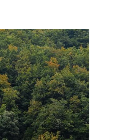
Biodiversitat
Canvi global
Funcionament dels ecosistemes
Observació de la terra