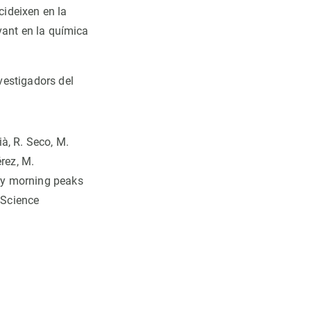
cideixen en la
evant en la química
nvestigadors del
ià, R. Seco, M.
rez, M.
rly morning peaks
 Science