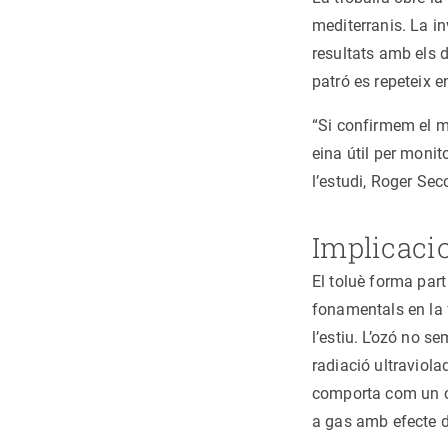
mediterranis. La i
resultats amb els d
patró es repeteix e
“Si confirmem el m
eina útil per monit
l’estudi, Roger Sec
Implicacio
El toluè forma par
fonamentals en la 
l’estiu. L’ozó no s
radiació ultraviola
comporta com un co
a gas amb efecte d