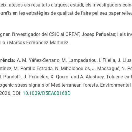
ix, atesos els resultats d’aquest estudi, els investigadors coin
ure’ls en les estratègies de qualitat de l’aire pel seu paper rell
signen l'investigador del CSIC al CREAF, Josep Peñuelas; i els i
lla i Marcos Fernández-Martínez.
erència:
A. M. Yáñez-Serrano, M. Lampadariou, I. Filella, J. Llus
ínez, M. Portillo Estrada, N. Mihalopoulos, J. Massagué, N. Pé
 Pandolfi, J. Peñuelas, X. Querol and A. Alastuey. Toluene ea
iogenic stress signals of Mediterranean forests. Environmental
2026, DOI:
10.1039/D5EA00168D