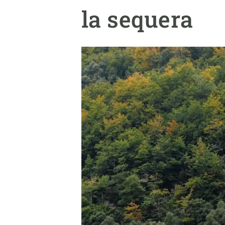
Marca i logotips
Observació de la t
la sequera
Infraestructures
Temes transversal
Equitat, Diversitat i Inclusió (EDI)
Publicacions
Oficina de premsa
Synthesis Actions
Ciència oberta i gestió del coneixement
Documentació