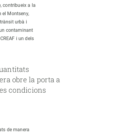
 contribueix a la
m el Montseny,
rànsit urbà i
t un contaminant
l CREAF i un dels
uantitats
era obre la porta a
unes condicions
lats de manera