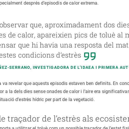
specialment després d’episodis de calor extrema.
bservar que, aproximadament dos dies
s de calor, apareixien pics de toluè al 
ensar que hi havia una resposta del ma
estes condicions d’estrès
ÑEZ-SERRANO, INVESTIGADORA DE L’IDAEA I PRIMERA AUT
ca va revelar que aquests episodis estaven ben definits. En conc
or a la dels dies sense onades de calor i l’aire era significativ
tuació d’estrès hídric per part de la vegetació.
e traçador de l’estrès als ecosist
 porta a utilitzar el toluè com un possible traçador de l’estat fi