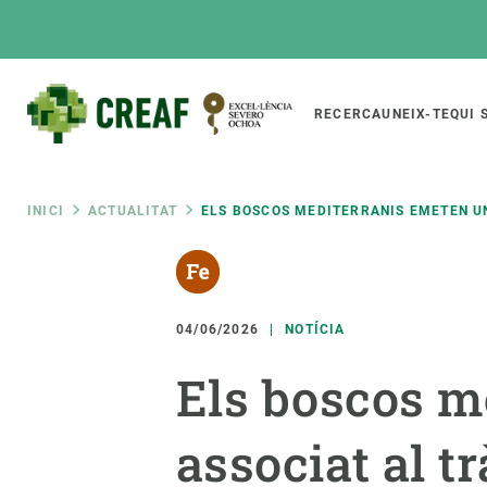
Vés
al
contingut
Main
RECERCA
UNEIX-TE
QUI 
CREAF
naviga
Fil
INICI
ACTUALITAT
ELS BOSCOS MEDITERRANIS EMETEN UN
Featured
d'ariadna
INTRANET
Responsive
SOBRE NOSALTRES
RECERCA
responsive
04/06/2026
NOTÍCIA
El Centre
Directori de recerc
Els boscos m
menu
Organització institucional
Biodiversitat
Transparència
Canvi global
associat al t
La nostra gent
Funcionament dels