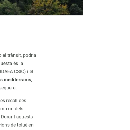
el trànsit, podria
questa és la
(IDAEA-CSIC) i el
rs mediterranis
,
sequera.
es recollides
 amb un dels
. Durant aquests
cions de toluè en