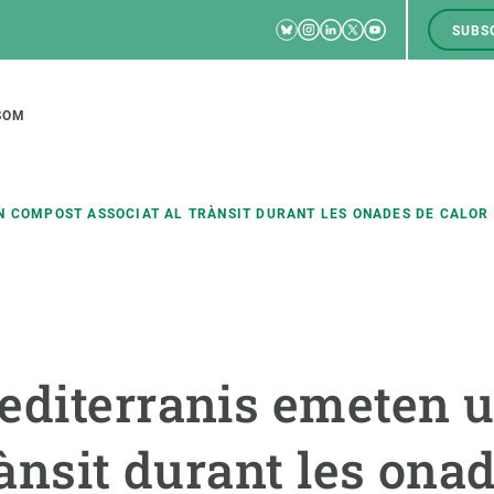
Bluesky
Instagram
Linkedin
Twitter
Youtube
SUBS
RRSS
M
to
SOM
tion
 COMPOST ASSOCIAT AL TRÀNSIT DURANT LES ONADES DE CALOR 
CIÈNCIA EN ACCIÓ
UNEIX-TE A NOSALTRES
a
Impacte
Borsa de treball
C
editerranis emeten 
Solucions
Oportunitats acadèmiques
F
Innovació
Demana la teva MSCA-PF
M
rànsit durant les onad
 ecosistemes
Política i gestió
Demana la teva beca ERC