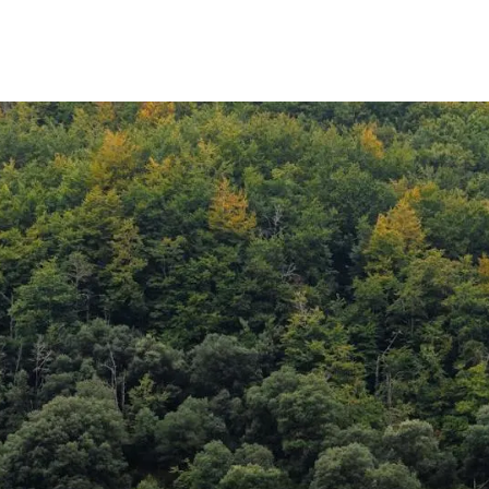
erra
Serveis tècnics
Programa de màsters i doctorat
s
Vine de visitant o sabàtic
Segell de bones pràctiques HRS4R
Un lloc on créixer
Desenvolupament de carrera
Seminaris i activitats internes
T’oferim formació