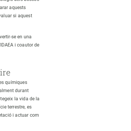
arar aquests
valuar si aquest
ertir-se en una
l’IDAEA i coautor de
ire
ies químiques
ialment durant
tegeix la vida de la
ie terrestre, es
etació i actuar com