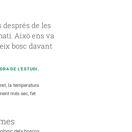
 després de les
matí. Això ens va
teix bosc davant
ORA DE L’ESTUDI.
ret, la temperatura
ament més sec, fet
emes
siològic dels boscos