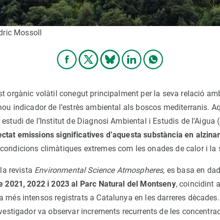
dric Mossoll
t orgànic volàtil conegut principalment per la seva relació amb 
nou indicador de l’estrès ambiental als boscos mediterranis. A
estudi de l’Institut de Diagnosi Ambiental i Estudis de l’Aigua 
ctat emissions significatives d’aquesta substància en alzina
condicions climàtiques extremes com les onades de calor i la 
 la revista
Environmental Science Atmospheres
, es basa en dad
e 2021, 2022 i 2023 al Parc Natural del Montseny
, coincidint
a més intensos registrats a Catalunya en les darreres dècades
nvestigador va observar increments recurrents de les concentra