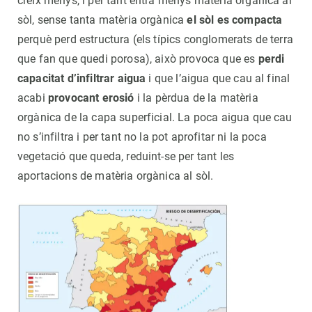
creix menys, i per tant entra menys matèria orgànica al
sòl, sense tanta matèria orgànica
el sòl es compacta
perquè perd estructura (els típics conglomerats de terra
que fan que quedi porosa), això provoca que es
perdi
capacitat d’infiltrar aigua
i que l’aigua que cau al final
acabi
provocant erosió
i la pèrdua de la matèria
orgànica de la capa superficial. La poca aigua que cau
no s’infiltra i per tant no la pot aprofitar ni la poca
vegetació que queda, reduint-se per tant les
aportacions de matèria orgànica al sòl.