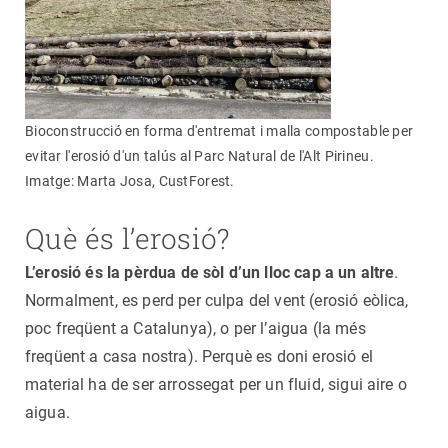
Bioconstrucció en forma d'entremat i malla compostable per
evitar l'erosió d'un talús al Parc Natural de l'Alt Pirineu.
Imatge: Marta Josa, CustForest.
Què és l’erosió?
L’erosió és la pèrdua de sòl d’un lloc cap a un altre
.
Normalment, es perd per culpa del vent (erosió eòlica,
poc freqüent a Catalunya), o per l’aigua (la més
freqüent a casa nostra). Perquè es doni erosió el
material ha de ser arrossegat per un fluid, sigui aire o
aigua.