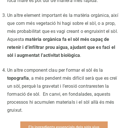
roca mare es pot dur de manera més ràpida.
Un altre element important és la matèria orgànica, així
que com més vegetació hi hagi sobre el sòl, o a prop,
més probabilitat que es vagi creant o engruixint el sòl.
Aquesta
matèria orgànica fa el sòl més capaç de
retenir i d’infiltrar prou aigua, ajudant que es faci el
sòl i augmentat l’activitat biològica
.
Un altre component clau per formar el sòl és la
topografia
, a més pendent més difícil serà que es creï
un sòl, perquè la gravetat i l’erosió contraresten la
formació de sòl. En canvi, en fondalades, aquests
processos hi acumulen materials i el sòl allà és més
gruixut.