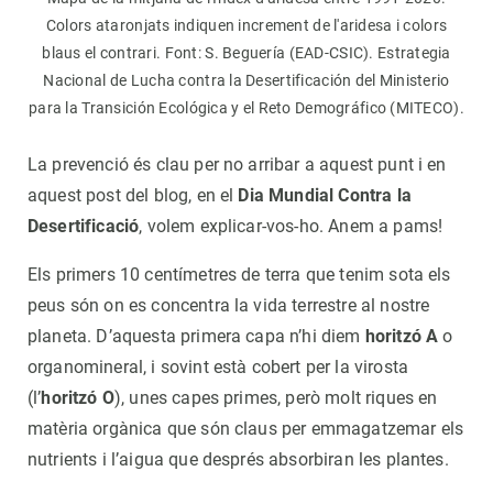
Colors ataronjats indiquen increment de l'aridesa i colors
blaus el contrari. Font: S. Beguería (EAD-CSIC). Estrategia
Nacional de Lucha contra la Desertificación del Ministerio
para la Transición Ecológica y el Reto Demográfico (MITECO).
La prevenció és clau per no arribar a aquest punt i en
aquest post del blog, en el
Dia Mundial Contra la
Desertificació
, volem explicar-vos-ho. Anem a pams!
Els primers 10 centímetres de terra que tenim sota els
peus són on es concentra la vida terrestre al nostre
planeta. D’aquesta primera capa n’hi diem
horitzó A
o
organomineral, i sovint està cobert per la virosta
(l’
horitzó O
), unes capes primes, però molt riques en
matèria orgànica que són claus per emmagatzemar els
nutrients i l’aigua que després absorbiran les plantes.