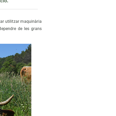
ació.
itar utilitzar maquinària
 dependre de les grans