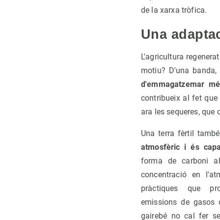
de la xarxa tròfica.
Una adaptac
L'agricultura regenera
motiu? D'una banda, 
d'emmagatzemar mé
contribueix al fet qu
ara les sequeres, que
Una terra fèrtil tamb
atmosfèric i és cap
forma de carboni al
concentració en l'at
pràctiques que pr
emissions de gasos d
gairebé no cal fer s