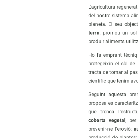
L'agricultura regenera
del nostre sistema alim
planeta. El seu object
terra
: promou un sòl 
produir aliments utilit
Ho fa emprant tècniqu
protegeixin el sòl de
tracta de tornar al pa
científic que tenim avu
Seguint aquesta pre
proposa es caracteritz
que trenca l'estruc
coberta vegetal
, per
prevenir-ne l’erosió;
a
producció de plantes