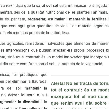
tiva reivindica que la
salut del sòl
està intrínsecament lligada a
entari, des de la qualitat nutricional de les plantes i animals, 
iu és, per tant,
regenerar, estimular i mantenir la fertilitat i
que contingui gran quantitat de vida i de matèria orgànica
zant els recursos propis de la naturalesa.
es agrícoles, ramaderes i silvícoles que alimentin de manera
 les intervencions que puguin afectar els propis processos bi
ssat, sinó tot el contrari: és un model innovador que incorpora
i dia sobre com funciona el sòl i la nutrició de la vegetació.
missa, les pràctiques que
en per eliminar la llaurada,
Alerta! No es tracta de torna
tura del sòl;
mantenir la
tot el contrari: és un mod
 no deixar la terra nua i
incorpora tot el nou conei
ugmentar la diversitat
i la
que tenim avui dia sobre 
;
combinar l'agricultura i la