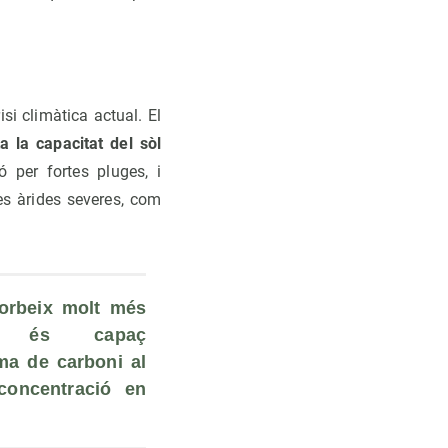
si climàtica actual. El
a la capacitat del sòl
ó per fortes pluges, i
es àrides severes, com
orbeix molt més 
 és capaç 
a de carboni al 
concentració en 