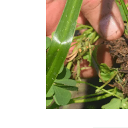
Marca i logotips
Observació de la t
Infraestructures
Temes transversal
Equitat, Diversitat i Inclusió (EDI)
Publicacions
Oficina de premsa
Synthesis Actions
Ciència oberta i gestió del coneixement
Documentació