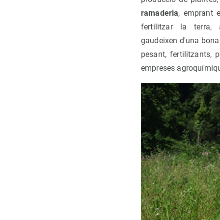
ramaderia
, emprant 
fertilitzar la terr
gaudeixen d'una bona 
pesant, fertilitzants
empreses agroquímiq