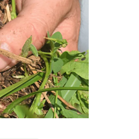
Biodiversitat
Canvi global
Funcionament dels ecosistemes
Observació de la terra