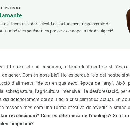
DE PREMSA
stamante
logia i comunicadora científica, actualment responsable de
, també té experiència en projectes europeus i de divulgació
t i trobem el que busquem, independentment de si n’és o 
de gener. Com és possible? Ho és perquè l'eix del nostre sis
cció d'aliments, “de tot en qualsevol època de l'any”. Això, 
a sobrepastura, l'agricultura intensiva i la desforestació, per 
el deteriorament del sòl i de la crisi climàtica actual. En aqu
 ressona més com una forma efectiva de revertir la situació,
tan revolucionari? Com es diferencia de l'ecològic? Se n’ha
ctes l’impulsen?