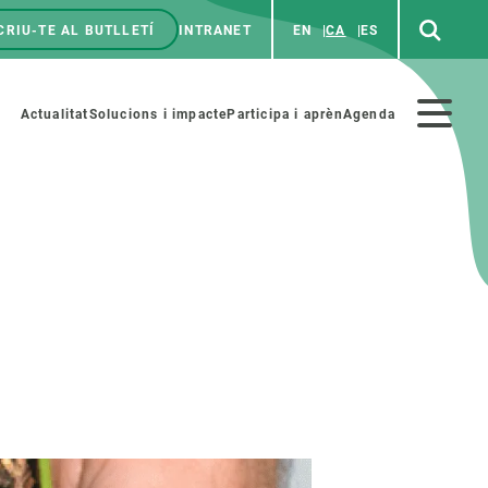
CRIU-TE AL BUTLLETÍ
INTRANET
EN
CA
ES
enú
p
Menú
Actualitat
Solucions i impacte
Participa i aprèn
Agenda
secundario
PARTICIPA
NOTÍCIES I AGENDA
iència i art
Agenda
es ciència amb nosaltres
Esdeveniments anteriors
aterials educatius
Actualitat
COL·LABORA
Notícies