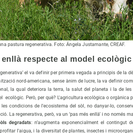
na pastura regenerativa. Foto: Ángela Justamante, CREAF.
enllà respecte al model ecològic
egenerativa’ el va definir per primera vegada a principis de la d
ització nord-americana, sense ànim de lucre, la va definir co
nal, la qual deteriora la terra, la salut del planeta i la de le
l ecològic. Però, per què? L'agricultura ecològica o orgànica 
les condicions de l'ecosistema del sòl, no danyar-lo, conserva
ció. La regenerativa, però, va un ‘pas més enllà’ i no només m
sòls degradats
: n’augmenta exponencialment el contingut de
aprofitar l'aigua, i la diversitat de plantes, insectes i microor