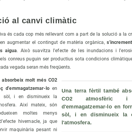
ió al canvi climàtic
tiva és cada cop més rellevant com a part de la solució a la cri
en augmentar el contingut de matèria orgànica,
s'increment
s aigua
. Això suavitza l'efecte de les inundacions i l'erosi
e els conreus puguin ser productius sota condicions climàtiqu
 cada vegada seran més freqüents.
é
absorbeix molt més CO2
aç d'emmagatzemar-lo
en
Una terra fèrtil també abs
 sòl, i en disminueix la
CO2 atmosfèric i
mosfera. Així mateix, són
d'emmagatzemar-lo en form
odueixen moltes menys
sòl, i en disminueix la 
'efecte hivernacle, ja que
l'atmosfera.
ervir maquinària pesant ni