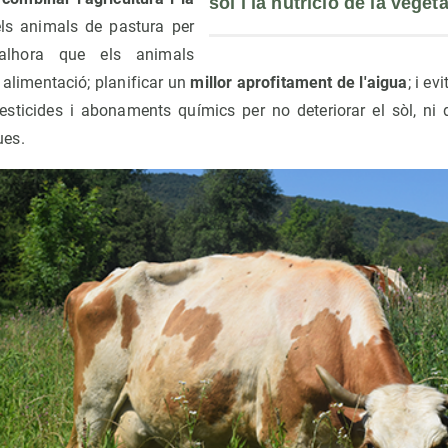
sòl i la nutrició de la veget
els animals de pastura per
a, alhora que els animals
alimentació; planificar un
millor aprofitament de l'aigua
; i ev
, pesticides i abonaments químics per no deteriorar el sòl, ni
ues.