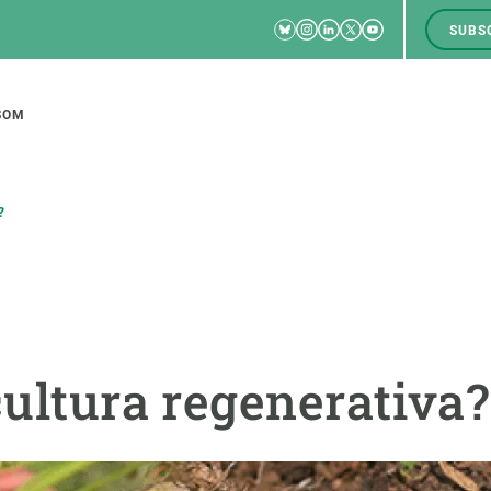
Bluesky
Instagram
Linkedin
Twitter
Youtube
SUBS
RRSS
M
to
SOM
tion
?
CIÈNCIA EN ACCIÓ
UNEIX-TE A NOSALTRES
a
Impacte
Borsa de treball
C
cultura regenerativa?
Solucions
Oportunitats acadèmiques
F
Innovació
Demana la teva MSCA-PF
M
 ecosistemes
Política i gestió
Demana la teva beca ERC