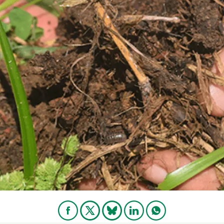
erra
Serveis tècnics
Programa de màsters i doctorat
s
Vine de visitant o sabàtic
Segell de bones pràctiques HRS4R
Un lloc on créixer
Desenvolupament de carrera
Seminaris i activitats internes
T’oferim formació