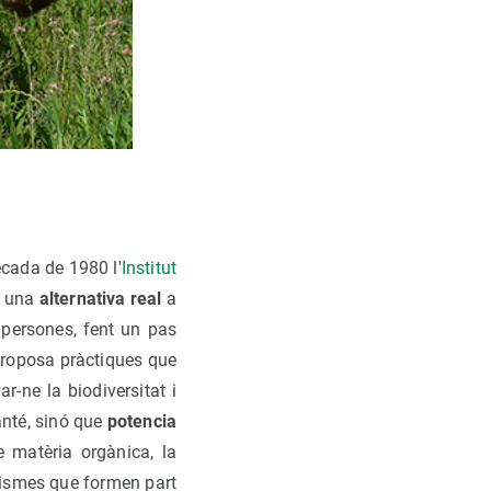
ècada de 1980 l'
Institut
m una
alternativa real
a
s persones, fent un pas
proposa pràctiques que
r-ne la biodiversitat i
anté, sinó que
potencia
 matèria orgànica, la
ganismes que formen part