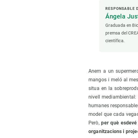
RESPONSABLE 
Ángela Ju
Graduada en Bio
premsa del CREAF
científica.
Anem a un supermerca
mangos i meló al mes 
situa en la sobreprodu
nivell mediambiental: l
humanes responsables d
model que cada vegada
Però,
per què esdevé 
organitzacions i proje