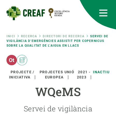
Vés
al
contingut
CREAF
EN
CA
ES
Bluesky
Instagram
Linkedin
Twitter
Youtube
RRSS
Fil
INICI
RECERCA
DIRECTORI DE RECERCA
SERVEI DE
VIGILÀNCIA D’EMERGÈNCIES ASSISTIT PER COPERNICUS
SOBRE LA QUALITAT DE L’AIGUA EN LLACS
Featured
INTRANET
d'ariadna
responsive
PROJECTE /
PROJECTES UNIÓ
2021
-
INACTIU
Responsive
INICIATIVA
EUROPEA
2023
SOBRE NOSALTRES
WQeMS
menu
RECERCA
CIÈNCIA EN ACCIÓ
Servei de vigilància
UNEIX-TE A NOSALTRES