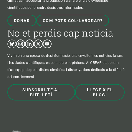
climàtica, i accelerar la producció i transferència d’evidències
científiques per prendre decisions informades.
DONAR
COM POTS COL·LABORAR?
No et perdis cap notícia
Bluesky
Instagram
Linkedin
Twitter
Youtube
Vivim en una època de desinformació, ens envolten les notícies falses
i les dades científiques es consideren opinions. Al CREAF disposem
d'un equip de periodistes, científics i dissenyadors dedicats a la difusió
del coneixement.
SUBSCRIU-TE AL
LLEGEIX EL
BUTLLETÍ
BLOG!