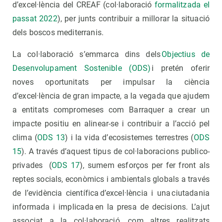
d’excel·lència del CREAF (col·laboració
formalitzada el
passat 2022
), per junts contribuir a millorar la situació
dels boscos mediterranis.
La col·laboració s’emmarca dins dels
Objectius de
Desenvolupament Sostenible (ODS)
i pretén oferir
noves oportunitats per impulsar la ciència
d’excel·lència de gran impacte, a la vegada que ajudem
a entitats compromeses com Barraquer a crear un
impacte positiu en alinear-se i contribuir a l’acció pel
clima (
ODS 13
) i la vida d’ecosistemes terrestres (
ODS
15
). A través d’aquest tipus de col·laboracions publico-
privades (
ODS 17
), sumem esforços per fer front als
reptes socials, econòmics i ambientals globals a través
de l’evidència científica d’excel·lència i una ciutadania
informada i implicada en la presa de decisions. L’ajut
associat a la col·laboració, com altres realitzats