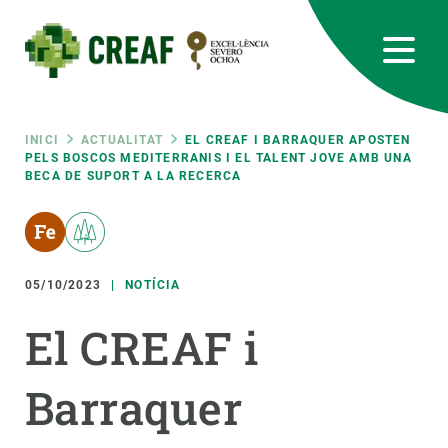
Vés
al
contingut
CREAF
EN
CA
ES
Bluesky
Instagram
Linkedin
Twitter
Youtube
RRSS
Fil
INICI
ACTUALITAT
EL CREAF I BARRAQUER APOSTEN
PELS BOSCOS MEDITERRANIS I EL TALENT JOVE AMB UNA
BECA DE SUPORT A LA RECERCA
Featured
INTRANET
d'ariadna
responsive
05/10/2023
NOTÍCIA
Responsive
SOBRE NOSALTRES
El CREAF i
menu
RECERCA
Barraquer
CIÈNCIA EN ACCIÓ
UNEIX-TE A NOSALTRES