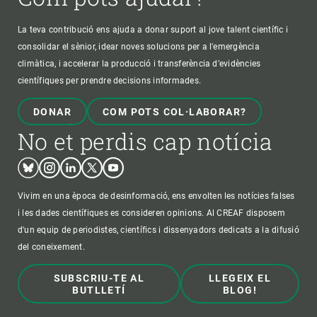
La teva contribució ens ajuda a donar suport al jove talent científic i
consolidar el sènior, idear noves solucions per a l'emergència
climàtica, i accelerar la producció i transferència d’evidències
científiques per prendre decisions informades.
DONAR
COM POTS COL·LABORAR?
No et perdis cap notícia
Bluesky
Instagram
Linkedin
Twitter
Youtube
Vivim en una època de desinformació, ens envolten les notícies falses
i les dades científiques es consideren opinions. Al CREAF disposem
d'un equip de periodistes, científics i dissenyadors dedicats a la difusió
del coneixement.
SUBSCRIU-TE AL
LLEGEIX EL
BUTLLETÍ
BLOG!