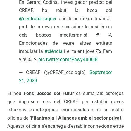
En Gerard Codina, investigador predoc del
CREAF, ha rebut la beca del
@centrobarraquer
que li permetrà finançar
part de la seva recerca sobre la resiliència
dels boscos mediterranis! 🌳🔍
Emocionades de veure altres entitats
impulsar la
#ciència
i el talent jove 🥰 Fem
via! 🫂🎉
pic.twitter.com/Pawy4u00IB
— CREAF (@CREAF_ecologia)
September
21, 2023
El nou
Fons Boscos del Futur
es suma als esforços
que impulsem des del CREAF per establir noves
relacions estratègiques, emmarcades dins la nostra
oficina de
‘Filantropia i Aliances amb el sector privat’
.
Aquesta oficina s’encarrega d’establir connexions entre