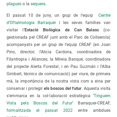
plagues
o la
sequera
.
El passat 10 de juny, un grup de l’equip
Centre
d’Oftalmologia Barraquer
i les seves famílies van
visitar l’
Estació Biològica de Can Balasc
(co-
gestionada pel CREAF junt amb el Parc de Collserola)
acompanyats per un grup de l’equip CREAF (en Joan
Pino, director; l’Alicia Cardona, coordinadora de
Filantropia i Aliances; la Mireia Banqué, coordinadora
del projecte Alerta Forestal; i en Pau Guzmán i l’Alba
Gimbert, tècnics de comunicació) per viure, de primera
mà, la importància de la nostra vista com a eina per
conservar i protegir
els boscos del futur
. Aquesta visita
s’emmarca en la col·laboració estratègica ‘
Tinguem
Vista pels Boscos del Futur
’ Barraquer-CREAF,
formalitzada el passat 2022
entre ambdues