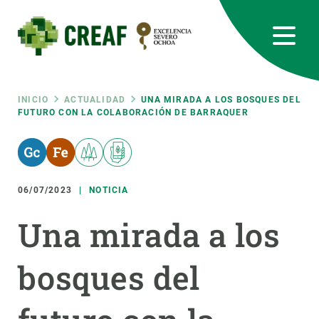
Pasar
al
contenido
principal
CREAF
EN
CA
ES
Bluesky
Instagram
Linkedin
Twitter
Youtube
RRSS
Ruta
INICIO
ACTUALIDAD
UNA MIRADA A LOS BOSQUES DEL
FUTURO CON LA COLABORACIÓN DE BARRAQUER
Featured
INTRANET
de
responsive
navegación
06/07/2023
NOTICIA
Responsive
SOBRE NOSOTROS
Una mirada a los
menu
INVESTIGACIÓN
bosques del
CIENCIA EN ACCIÓN
ÚNETE A NOSOTROS