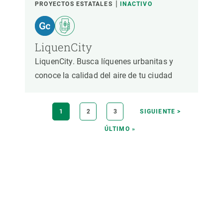
PROYECTOS ESTATALES
INACTIVO
LiquenCity
LiquenCity. Busca líquenes urbanitas y
conoce la calidad del aire de tu ciudad
Paginación
PÁGINA
1
PÁGINA
2
PÁGINA
3
SIGUIENTE
SIGUIENTE >
ACTUAL
PÁGINA
ÚLTIMA
ÚLTIMO »
PÁGINA