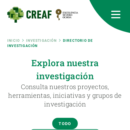
Pasar
al
contenido
principal
CREAF
EN
CA
ES
Bluesky
Instagram
Linkedin
Twitter
Youtube
RRSS
Ruta
INICIO
INVESTIGACIÓN
DIRECTORIO DE
INVESTIGACIÓN
Featured
INTRANET
de
Explora nuestra
responsive
investigación
navegación
Responsive
Consulta nuestros proyectos,
SOBRE NOSOTROS
herramientas, iniciativas y grupos de
menu
investigación
INVESTIGACIÓN
CIENCIA EN ACCIÓN
TODO
ÚNETE A NOSOTROS