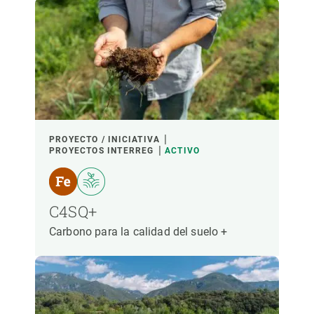
LIDERADO POR
PARTICIPANTES
FINANCIACIÓN
PROYECTO / INICIATIVA
PROYECTOS INTERREG
ACTIVO
AÑO DE INICIO
C4SQ+
Carbono para la calidad del suelo +
LIDERAZGO CREAF
LIDERAZGO EXTERNO
- CUALQUIERA -
ACTIVO
INACTIVO