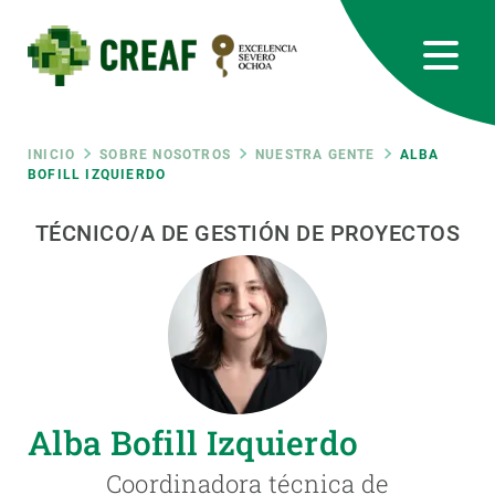
Pasar
al
contenido
principal
CREAF
EN
CA
ES
Bluesky
Instagram
Linkedin
Twitter
Youtube
RRSS
Ruta
INICIO
SOBRE NOSOTROS
NUESTRA GENTE
ALBA
BOFILL IZQUIERDO
Featured
INTRANET
de
TÉCNICO/A DE GESTIÓN DE PROYECTOS
responsive
navegación
Responsive
SOBRE NOSOTROS
menu
INVESTIGACIÓN
Alba Bofill Izquierdo
CIENCIA EN ACCIÓN
Coordinadora técnica de
ÚNETE A NOSOTROS