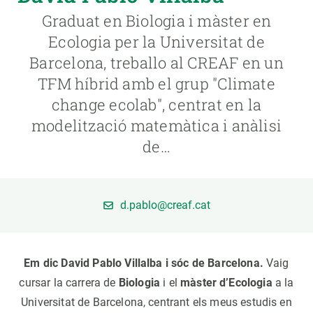
Graduat en Biologia i màster en
PARTICIPA
Ecologia per la Universitat de
Barcelona, treballo al CREAF en un
NOTÍCIES I AGENDA
TFM híbrid amb el grup "Climate
change ecolab", centrat en la
modelització matemàtica i anàlisi
de…
d.pablo@creaf.cat
Em dic David Pablo Villalba i sóc de Barcelona.
Vaig
cursar la carrera de
Biologia
i el
màster d’Ecologia
a la
Universitat de Barcelona, centrant els meus estudis en