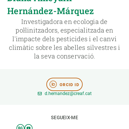
Hernández-Márquez
PARTICIPA
Investigadora en ecologia de
NOTÍCIES I AGENDA
pol·linitzadors, especialitzada en
l'impacte dels pesticides i el canvi
climàtic sobre les abelles silvestres i
la seva conservació.
ORCID ID
d.hernandez@creaf.cat
SEGUEIX-ME