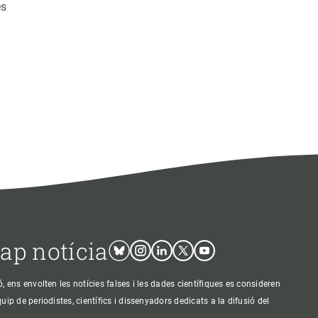
es
cap notícia
Bluesky
Instagram
Linkedin
Twitter
Youtube
ens envolten les notícies falses i les dades científiques es consideren
p de periodistes, científics i dissenyadors dedicats a la difusió del