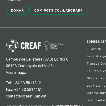
DONAR
COM POTS COL·LABORAR?
Foo
SOBRE NOS
El Centre
La nostra g
Campus de Bellaterra (UAB) Edifici C
Transparènc
08193 Cerdanyola del Vallès
Equitat, dive
Veure mapa
Oficina de 
Tel: +34 93 5811312
Les instal·l
Fax: +34 93 5814151
Ciència ober
contacte@creaf.uab.cat
Documentac