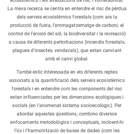
ecosistèmics i les avaluacions de risc i vulnerabilitat.
La meva recerca se centra en entendre el risc de pèrdua
dels serveis ecosistèmics forestals (com ara la
producció de fusta, l’emmagatzematge de carboni, el
control de l’erosió del sòl, la biodiversitat i la recreació)
a causa de diferents pertorbacions (incendis forestals,
plagues d’insectes, vendavals), que estan canviant
amb el canvi global.
També estic interessada en els diferents reptes
associats a la quantificació dels serveis ecosistèmics
forestals i en entendre com les components del risc
estan influenciades per les dimensions ecològiques i
socials (en l’anomenat sistema socioecològic). Per
abordar aquestes qüestions, combino diversos
enfocaments metodològics i conceptuals, incloent-hi
l’ús i l’harmonització de bases de dades (com les