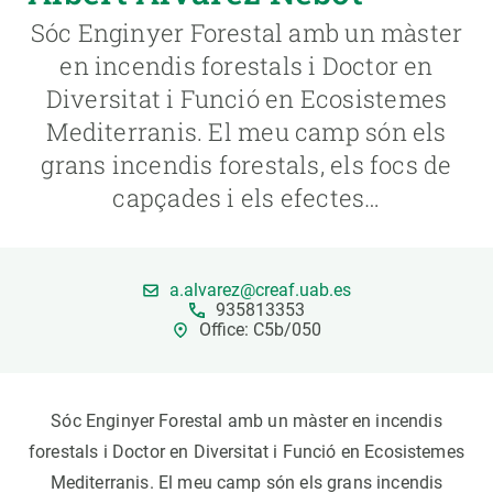
Sóc Enginyer Forestal amb un màster
PARTICIPA
en incendis forestals i Doctor en
Diversitat i Funció en Ecosistemes
NOTÍCIES I AGENDA
Mediterranis. El meu camp són els
grans incendis forestals, els focs de
capçades i els efectes…
a.alvarez@creaf.uab.es
935813353
Office: C5b/050
Sóc Enginyer Forestal amb un màster en incendis
forestals i Doctor en Diversitat i Funció en Ecosistemes
Mediterranis. El meu camp són els grans incendis