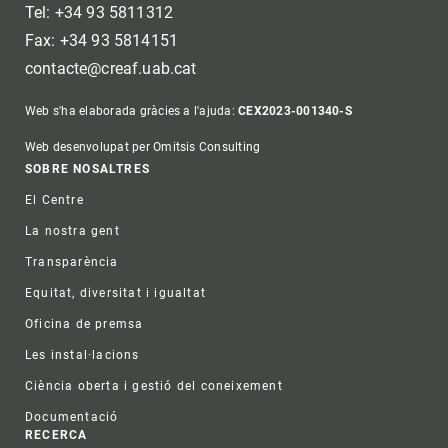
Tel: +34 93 5811312
Fax: +34 93 5814151
contacte@creaf.uab.cat
Web s'ha elaborada gràcies a l'ajuda:
CEX2023-001340-S
Web desenvolupat per Omitsis Consulting
Footer
SOBRE NOSALTRES
El Centre
La nostra gent
Transparència
Equitat, diversitat i igualtat
Oficina de premsa
Les instal·lacions
Ciència oberta i gestió del coneixement
Documentació
RECERCA