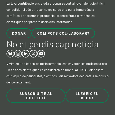
La teva contribució ens ajuda a donar suport al jove talent científic i
consolidar el sènior, idear noves solucions per a l'emergència
climàtica, i accelerar la producció i transferència d’evidències
científiques per prendre decisions informades.
DONAR
COM POTS COL·LABORAR?
No et perdis cap notícia
Bluesky
Instagram
Linkedin
Twitter
Youtube
Vivim en una època de desinformació, ens envolten les notícies falses
i les dades científiques es consideren opinions. Al CREAF disposem
d'un equip de periodistes, científics i dissenyadors dedicats a la difusió
del coneixement.
SUBSCRIU-TE AL
LLEGEIX EL
BUTLLETÍ
BLOG!