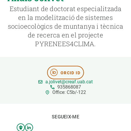
Estudiant de doctorat especialitzada
PARTICIPA
en la modelització de sistemes
socioecològics de muntanya i tècnica
NOTÍCIES I AGENDA
de recerca en el projecte
PYRENEES4CLIMA.
ORCID ID
a.jolivet@creaf.uab.cat
935868087
Office: C5b/-122
SEGUEIX-ME