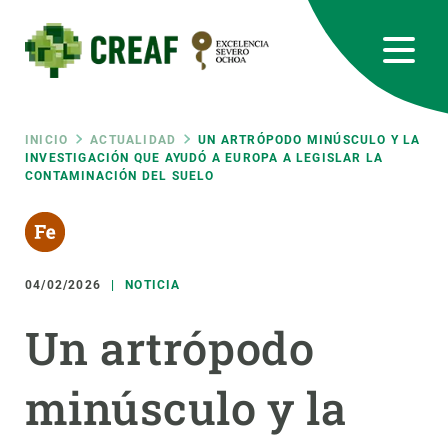
Pasar
al
contenido
principal
CREAF
EN
CA
ES
Bluesky
Instagram
Linkedin
Twitter
Youtube
RRSS
Ruta
INICIO
ACTUALIDAD
UN ARTRÓPODO MINÚSCULO Y LA
INVESTIGACIÓN QUE AYUDÓ A EUROPA A LEGISLAR LA
CONTAMINACIÓN DEL SUELO
Featured
INTRANET
de
responsive
navegación
04/02/2026
NOTICIA
Responsive
SOBRE NOSOTROS
Un artrópodo
menu
INVESTIGACIÓN
minúsculo y la
CIENCIA EN ACCIÓN
ÚNETE A NOSOTROS