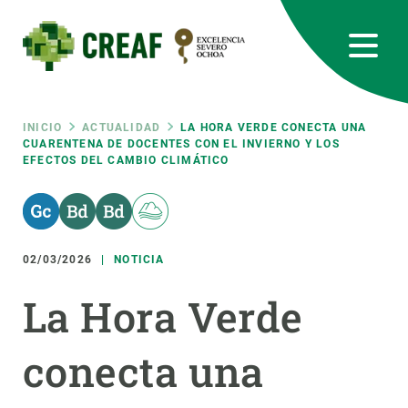
Pasar
al
contenido
principal
CREAF
EN
CA
ES
Bluesky
Instagram
Linkedin
Twitter
Youtube
RRSS
Ruta
INICIO
ACTUALIDAD
LA HORA VERDE CONECTA UNA
CUARENTENA DE DOCENTES CON EL INVIERNO Y LOS
EFECTOS DEL CAMBIO CLIMÁTICO
Featured
INTRANET
de
responsive
navegación
02/03/2026
NOTICIA
Responsive
SOBRE NOSOTROS
La Hora Verde
menu
INVESTIGACIÓN
conecta una
CIENCIA EN ACCIÓN
ÚNETE A NOSOTROS