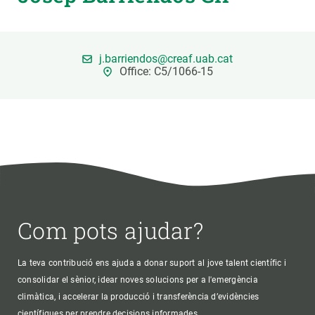
PARTICIPA
j.barriendos@creaf.uab.cat
NOTÍCIES I AGENDA
Office: C5/1066-15
Com pots ajudar?
La teva contribució ens ajuda a donar suport al jove talent científic i
consolidar el sènior, idear noves solucions per a l'emergència
climàtica, i accelerar la producció i transferència d’evidències
científiques per prendre decisions informades.