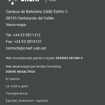
Campus de Bellaterra (UAB) Edifici C
08193 Cerdanyola del Vallès
Veure mapa
Tel: +34 93 5811312
Fax: +34 93 5814151
contacte@creaf.uab.cat
Web s'ha elaborada gràcies a l'ajuda:
CEX2023-001340-S
Web desenvolupat per Omitsis Consulting
Footer
SOBRE NOSALTRES
El Centre
La nostra gent
Transparència
Equitat, diversitat i igualtat