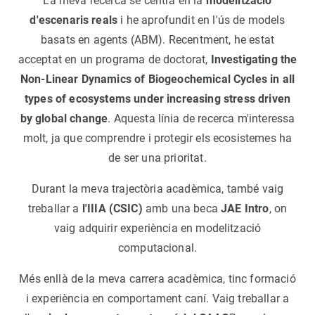
La meva recerca se centra en la
modelització
d'escenaris reals
i he aprofundit en l'ús de models
basats en agents (ABM). Recentment, he estat
acceptat en un programa de doctorat,
Investigating the
Non-Linear Dynamics of Biogeochemical Cycles in all
types of ecosystems under increasing stress driven
by global change
. Aquesta línia de recerca m'interessa
molt, ja que comprendre i protegir els ecosistemes ha
de ser una prioritat.
Durant la meva trajectòria acadèmica, també vaig
treballar a
l'IIIA (CSIC)
amb una beca
JAE Intro
, on
vaig adquirir experiència en modelització
computacional.
Més enllà de la meva carrera acadèmica, tinc formació
i experiència en comportament caní. Vaig treballar a