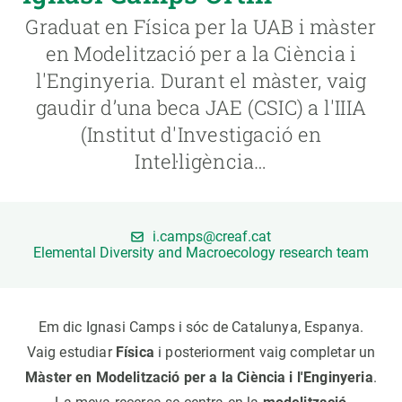
Graduat en Física per la UAB i màster
PARTICIPA
en Modelització per a la Ciència i
l'Enginyeria. Durant el màster, vaig
NOTÍCIES I AGENDA
gaudir d’una beca JAE (CSIC) a l'IIIA
(Institut d'Investigació en
Intel·ligència…
i.camps@creaf.cat
Elemental Diversity and Macroecology research team
Em dic Ignasi Camps i sóc de Catalunya, Espanya.
Vaig estudiar
Física
i posteriorment vaig completar un
Màster en Modelització per a la Ciència i l'Enginyeria
.