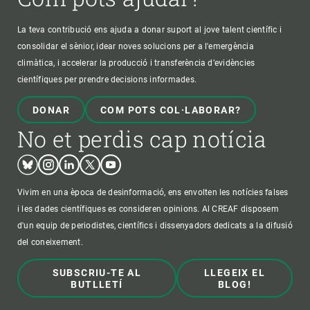
La teva contribució ens ajuda a donar suport al jove talent científic i
consolidar el sènior, idear noves solucions per a l'emergència
climàtica, i accelerar la producció i transferència d’evidències
científiques per prendre decisions informades.
DONAR
COM POTS COL·LABORAR?
No et perdis cap notícia
Bluesky
Instagram
Linkedin
Twitter
Youtube
Vivim en una època de desinformació, ens envolten les notícies falses
i les dades científiques es consideren opinions. Al CREAF disposem
d'un equip de periodistes, científics i dissenyadors dedicats a la difusió
del coneixement.
SUBSCRIU-TE AL
LLEGEIX EL
BUTLLETÍ
BLOG!