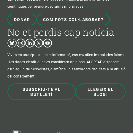
científiques per prendre decisions informades.
DONAR
COM POTS COL·LABORAR?
No et perdis cap notícia
Bluesky
Instagram
Linkedin
Twitter
Youtube
Vivim en una època de desinformació, ens envolten les notícies falses
i les dades científiques es consideren opinions. Al CREAF disposem
d'un equip de periodistes, científics i dissenyadors dedicats a la difusió
del coneixement.
SUBSCRIU-TE AL
LLEGEIX EL
BUTLLETÍ
BLOG!