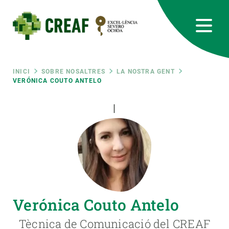
Vés
al
contingut
CREAF
EN
CA
ES
Bluesky
Instagram
Linkedin
Twitter
Youtube
RRSS
Fil
INICI
SOBRE NOSALTRES
LA NOSTRA GENT
VERÓNICA COUTO ANTELO
Featured
INTRANET
d'ariadna
|
responsive
Responsive
SOBRE NOSALTRES
menu
RECERCA
Verónica Couto Antelo
CIÈNCIA EN ACCIÓ
Tècnica de Comunicació del CREAF
UNEIX-TE A NOSALTRES