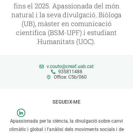
fins el 2025. Apassionada del món
natural i la seva divulgació. Biòloga
PARTICIPA
(UB), màster en comunicació
NOTÍCIES I AGENDA
científica (BSM-UPF) i estudiant
Humanitats (UOC).
v.couto@creaf.uab.cat
935811488
Office: C5b/060
SEGUEIX-ME
Apassionada per la ciència, la divulgació sobre canvi
climàtic i global i l'anàlisi dels moviments socials i de