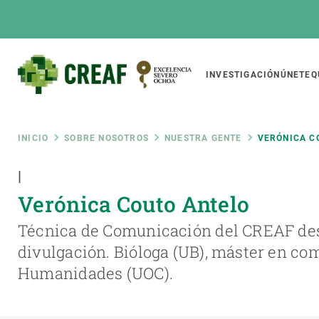
Pasar
al
contenido
principal
Main
INVESTIGACIÓN
ÚNETE
Q
CREAF
naviga
Ruta
INICIO
SOBRE NOSOTROS
NUESTRA GENTE
VERÓNICA C
Featured
|
de
INTRANET
Verónica Couto Antelo
Responsive
SOBRE NOSOTROS
INVEST
responsive
navegación
Técnica de Comunicación del CREAF des
El Centro
Director
divulgación. Bióloga (UB), máster en co
menu
Organización institucional
Biodiver
Humanidades (UOC).
Transparencia
Cambio 
Nuestra gente
Funcion