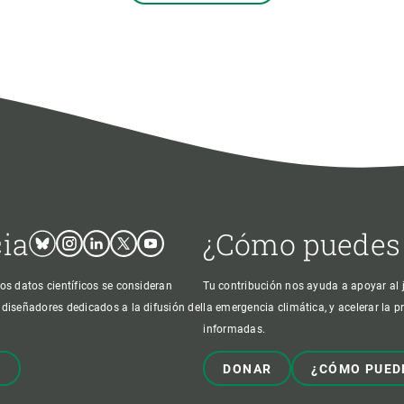
cia
¿Cómo puedes
Bluesky
Instagram
Linkedin
Twitter
Youtube
os datos científicos se consideran
Tu contribución nos ayuda a apoyar al j
 diseñadores dedicados a la difusión del
la emergencia climática, y acelerar la 
informadas.
!
DONAR
¿CÓMO PUED