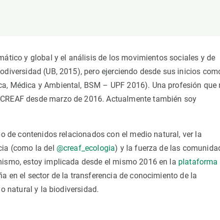
ión de la Tierra
Servicios técnicos
Pide tu 
ransversales
Programa
ciones
Visitante
s Actions
Un lugar d
mático y global y el análisis de los movimientos sociales y de
Desarroll
iodiversidad (UB, 2015), pero ejerciendo desde sus inicios com
Seminario
ica, Médica y Ambiental, BSM – UPF 2016). Una profesión que
Te ofrec
el CREAF desde marzo de 2016. Actualmente también soy
po de contenidos relacionados con el medio natural, ver la
cia (como la del
@creaf_ecologia
) y la fuerza de las comunida
imismo, estoy implicada desde el mismo 2016 en la
plataforma
ña en el sector de la transferencia de conocimiento de la
o natural y la biodiversidad.