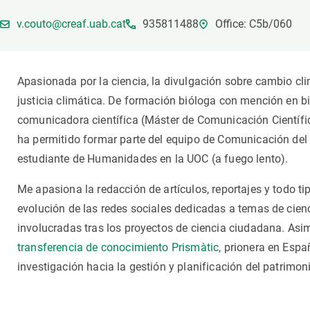
Marca y logotipos
Observac
v.couto@creaf.uab.cat
935811488
Office: C5b/060
Instalaciones
Temas t
Equidad, Diversidad e Inclusión (EDI)
Publica
Oficina de prensa
Synthesi
Apasionada por la ciencia, la divulgación sobre cambio cli
Ciencia abierta y gestión del conocimiento
justicia climática. De formación bióloga con mención en b
Documentación
comunicadora científica (Máster de Comunicación Científ
ha permitido formar parte del equipo de Comunicación d
NOTICIAS Y AGENDA
estudiante de Humanidades en la UOC (a fuego lento).
Agenda
Me apasiona la redacción de artículos, reportajes y todo ti
Eventos anteriores
evolución de las redes sociales dedicadas a temas de cien
Actualidad
involucradas tras los proyectos de ciencia ciudadana. As
Noticias
transferencia de conocimiento Prismàtic
, prionera en Espa
Biodiversidad
investigación hacia la gestión y planificación del patrimoni
Cambio global
Funcionamiento de los ecosistemas