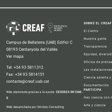
Foot
SOBRE EL CREAF
El Centro
Nuestra gente
Campus de Bellaterra (UAB) Edifici C
Transparencia
08193 Cerdanyola del Vallès
Equidad, diversi
Ver mapa
Oficina de prens
Tel: +34 93 5811312
Las instalacione
Fax: +34 93 5814151
Ciencia abierta y
contacte@creaf.uab.cat
Documentación
PARTICIPA
Web elaborada gracias a la ayuda:
CEX2023-001340-
Haz ciencia con 
S
Arte y ciencia
Web desarrollada por Omitsis Consulting