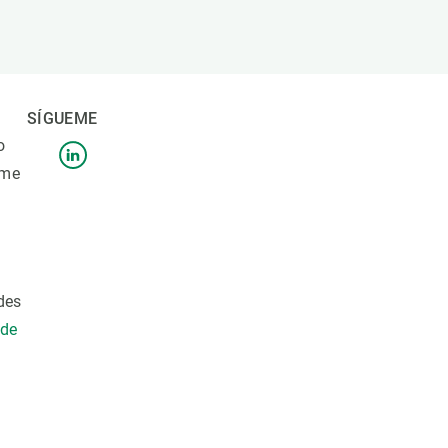
beca ERC
 de másteres y doctorado
 o sabático
onde crecer
SÍGUEME
o de carrera
o
s y actividades internas
 me
emos formación
des
 de