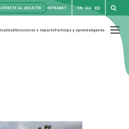
CRÍBETE AL BOLETÍN
INTRANET
EN
CA
ES
enú
p
Menú
tualidad
Soluciones e impacto
Participa y aprende
Agenda
secundario
NOSOTROS
PARTICIPA
rabajo
Cienca y arte
a de Recursos Humanos
Haz ciencia con nosotros
ades académicas
Materiales educativos
MSCA-PF
COLABORA