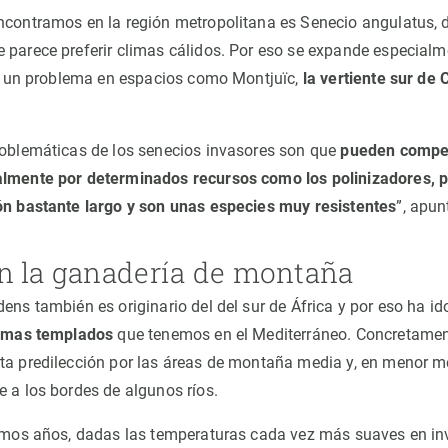
ncontramos en la región metropolitana es Senecio angulatus, d
 parece preferir climas cálidos. Por eso se expande especialme
 ya un problema en espacios como Montjuïc,
la vertiente sur de 
roblemáticas de los senecios invasores son que
pueden competi
almente por determinados recursos como los polinizadores, p
ón bastante largo y son unas especies muy resistentes
”, apun
n la ganadería de montaña
dens también es originario del del sur de África y por eso ha 
imas templados
que tenemos en el Mediterráneo. Concretamen
ta predilección por las áreas de montaña media y, en menor med
e a los bordes de algunos ríos.
timos años, dadas las temperaturas cada vez más suaves en inv