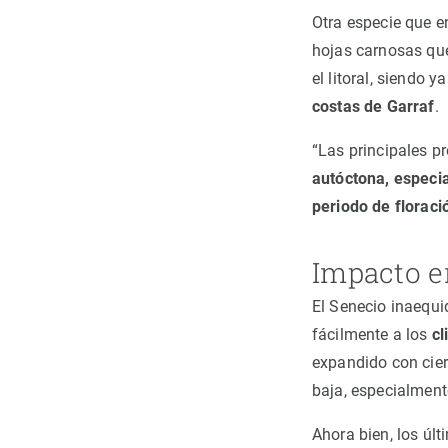
Otra especie que e
hojas carnosas que
el litoral, siendo
costas de Garraf
.
“Las principales p
autóctona, especi
periodo de floraci
Impacto e
El Senecio inaequi
fácilmente a los
cl
expandido con cier
baja, especialment
Ahora bien, los úl