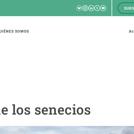
Bluesky
Instagram
Linkedin
Twitter
Youtube
SUBS
RRSS
M
to
UIÉNES SOMOS
Ac
tion
IGACIÓN
CIENCIA EN ACCIÓN
ÚNETE A 
io de investigación
Impacto
Bolsa de t
e los senecios
sidad
Soluciones
Estrategi
global
Innovación
Oportunid
amento de ecosistemas
Política y gestión
Pide tu 