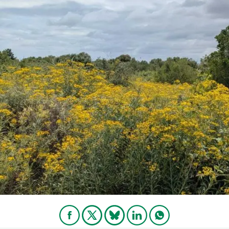
ión de la Tierra
Servicios técnicos
Pide tu 
ransversales
Programa
ciones
Visitante
s Actions
Un lugar d
Desarroll
Seminario
Te ofrec