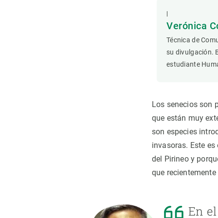
Observación de la Tierra
|
Verónica C
Técnica de Comu
su divulgación. 
estudiante Hum
Los senecios son p
que están muy exte
son especies intro
invasoras. Este es
del Pirineo y porqu
que recientemente h
En el