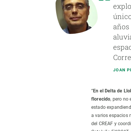
explo
único
años 
aluvi
espac
Corre
JOAN P
“
En el Delta de L
florecido
, pero no
estado expandiendo 
a varios espacios 
del CREAF y coordi