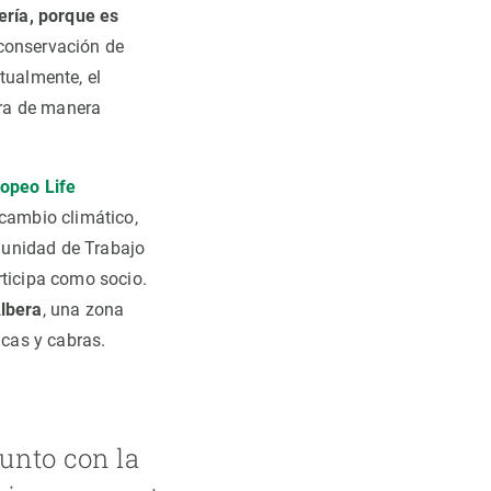
ría, porque es
 conservación de
tualmente, el
tra de manera
opeo Life
 cambio climático,
munidad de Trabajo
rticipa como socio.
Albera
, una zona
cas y cabras.
unto con la