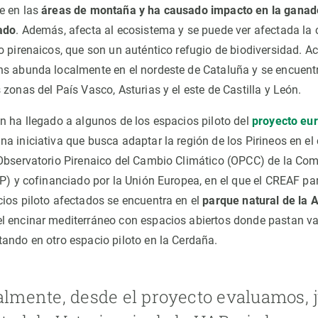
e en las
áreas de montaña y ha causado impacto en la ganade
ado
. Además, afecta al ecosistema y se puede ver afectada la
o pirenaicos, que son un auténtico refugio de biodiversidad. Ac
ns abunda localmente en el nordeste de Cataluña y se encuen
zonas del País Vasco, Asturias y el este de Castilla y León.
n ha llegado a algunos de los espacios piloto del
proyecto eur
una iniciativa que busca adaptar la región de los Pirineos en el
Observatorio Pirenaico del Cambio Climático (OPCC) de la Co
TP) y cofinanciado por la Unión Europea, en el que el CREAF pa
ios piloto afectados se encuentra en el
parque natural de la 
l encinar mediterráneo con espacios abiertos donde pastan va
ando en otro espacio piloto en la Cerdaña.
lmente, desde el proyecto evaluamos, j