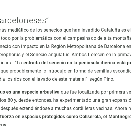
barceloneses”
más mediático de los senecios que han invadido Cataluña es e
 todo por la problemática con el campesinado de alta montaña
necio con impacto en la Región Metropolitana de Barcelona en
erophorus y el Senecio angulatus. Ambos florecen en la prima
icana. “
La entrada del senecio en la península ibérica está p
, que probablemente lo introdujo en forma de semillas escondi
ó a los ríos con el lavado de este material”, según Pino.
us es una especie arbustiva
que fue localizada por primera v
años 80 y, desde entonces, ha experimentado una gran expansió
al y después extendiéndose a muchas cordilleras vecinas. Ahora
 fuerza en espacios protegidos como Collserola, el Montnegre
ros
.