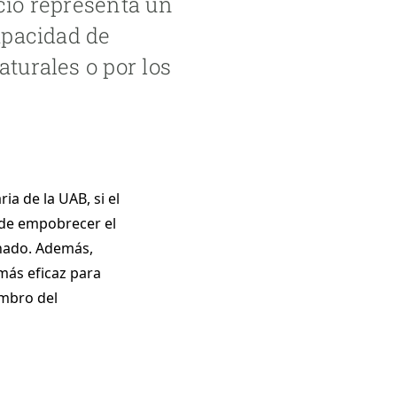
ecio representa un
capacidad de
aturales o por los
a de la UAB, si el 
 de empobrecer el 
anado. Además, 
ás eficaz para 
mbro del 