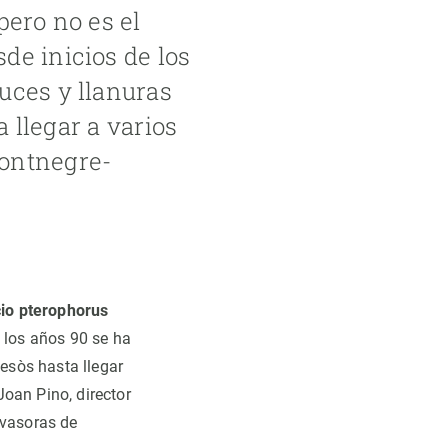
pero no es el
de inicios de los
uces y llanuras
a llegar a varios
Montnegre-
cio pterophorus
e los años 90 se ha
Besòs hasta llegar
oan Pino, director
nvasoras de