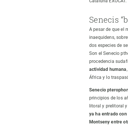
Cataluña EXOCAT.
Senecis “
A pesar de que el 
inaequidens, sobre
dos especies de se
Son el Senecio pth
procedencia sudafr
actividad humana
África y lo traspas
Senecio pterophor
principios de los 
litoral y prelitor
ya ha entrado con
Montseny entre ot