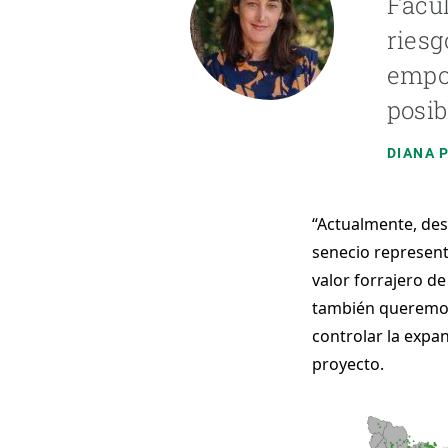
Facul
riesg
empob
posib
DIANA 
“Actualmente, desd
senecio represent
valor forrajero de
también queremos 
controlar la expan
proyecto. 