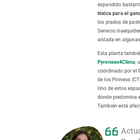
expandido bastant
tóxica para el gan
los prados de past
Senecio inaequide
aislada en algunas 
Esta planta tambié
Pyrenees4Clima
, 
coordinado por el 
de los Pirineos (C
Uno de estos espac
donde predomina e
También está afect
Actua