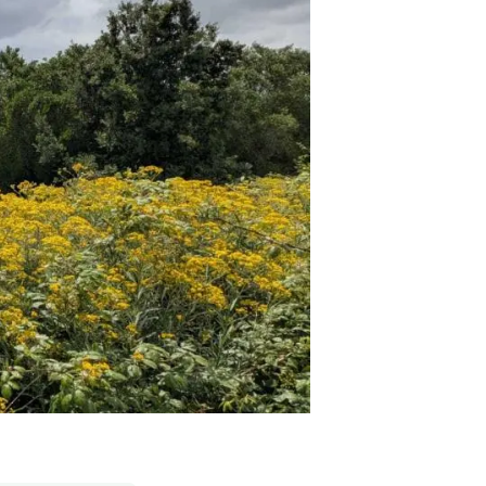
beca ERC
 de másteres y doctorado
 o sabático
onde crecer
o de carrera
s y actividades internas
emos formación