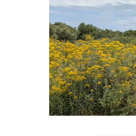
Marca y logotipos
Observac
Instalaciones
Temas t
Equidad, Diversidad e Inclusión (EDI)
Publica
Oficina de prensa
Synthesi
Ciencia abierta y gestión del conocimiento
Documentación
NOTICIAS Y AGENDA
Agenda
Eventos anteriores
Actualidad
Noticias
Biodiversidad
Cambio global
Funcionamiento de los ecosistemas