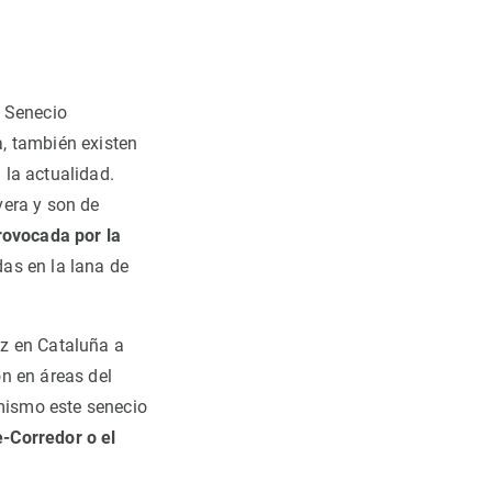
l Senecio
, también existen
 la actualidad.
vera y son de
rovocada por la
das en la lana de
ez en Cataluña a
n en áreas del
 mismo este senecio
-Corredor o el