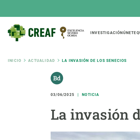
Pasar
al
contenido
principal
Main
INVESTIGACIÓN
ÚNETE
Q
CREAF
naviga
Ruta
INICIO
ACTUALIDAD
LA INVASIÓN DE LOS SENECIOS
Featured
de
INTRANET
Responsive
SOBRE NOSOTROS
INVEST
responsive
03/06/2025
NOTICIA
navegación
El Centro
Director
La invasión d
menu
Organización institucional
Biodiver
Transparencia
Cambio 
Nuestra gente
Funcion