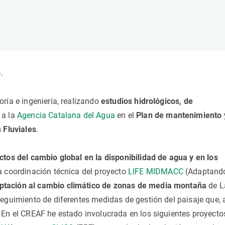
ión de la Tierra
Servicios técnicos
Pide tu 
ransversales
Programa
ciones
Visitante
s Actions
Un lugar d
Desarroll
.
Seminario
Te ofrec
ría e ingeniería, realizando
estudios hidrológicos, de
 a la
Agencia Catalana del Agua
en el
Plan de mantenimiento 
 Fluviales
.
tos del cambio global en la disponibilidad de agua y en los
la coordinación técnica del proyecto
LIFE MIDMACC
(Adaptando
ptación al cambio climático de zonas de media montaña
de L
eguimiento de diferentes medidas de gestión del paisaje que, 
 En el CREAF he estado involucrada en los siguientes proyecto