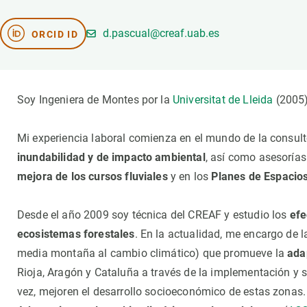
Marca y logotipos
Observac
Instalaciones
Temas t
d.pascual@creaf.uab.es
ORCID ID
Equidad, Diversidad e Inclusión (EDI)
Publica
Oficina de prensa
Synthesi
Ciencia abierta y gestión del conocimiento
Soy Ingeniera de Montes por la
Universitat de Lleida
(2005)
Documentación
Mi experiencia laboral comienza en el mundo de la consulto
NOTICIAS Y AGENDA
inundabilidad y de impacto ambiental
, así como asesorías
Agenda
mejora de los cursos fluviales
y en los
Planes de Espacios
Eventos anteriores
Actualidad
Desde el año 2009 soy técnica del CREAF y estudio los
efec
Noticias
ecosistemas forestales
. En la actualidad, me encargo de 
Biodiversidad
media montaña al cambio climático) que promueve la
ada
Rioja, Aragón y Cataluña a través de la implementación y s
Cambio global
vez, mejoren el desarrollo socioeconómico de estas zonas.
Funcionamiento de los ecosistemas