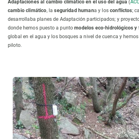
Adaptaciones al cambio climático en el uso del agua
(
AC
Observación de la Tierra
cambio climático
, la
seguridad human
a y los
conflictos
; c
desarrollaba planes de Adaptación participados; y proyec
donde hemos puesto a punto
modelos eco-hidrológicos y 
global en el agua y los bosques a nivel de cuenca y hemos 
piloto.