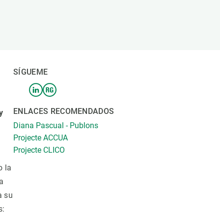
beca ERC
 de másteres y doctorado
 o sabático
onde crecer
o de carrera
SÍGUEME
s y actividades internas
emos formación
ENLACES RECOMENDADOS
y
Diana Pascual - Publons
Projecte ACCUA
Projecte CLICO
 la
a
a su
s: