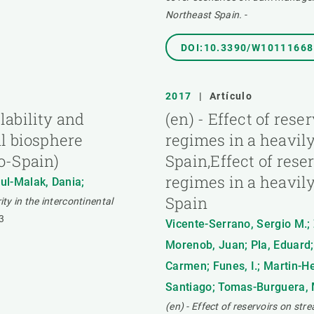
Northeast Spain.
-
DOI:10.3390/W10111668
2017
|
Artículo
lability and
(en) - Effect of res
l biosphere
regimes in a heavily
o-Spain)
Spain,Effect of rese
regimes in a heavily
ul-Malak, Dania;
Spain
y in the intercontinental
3
Vicente-Serrano, Sergio M.; 
Morenob, Juan; Pla, Eduard;
Carmen; Funes, I.; Martin-H
Santiago; Tomas-Burguera, 
(en) - Effect of reservoirs on str