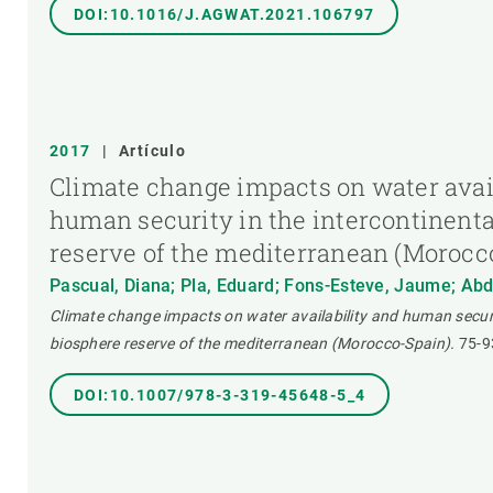
DOI:10.1016/J.AGWAT.2021.106797
2017
|
Artículo
Climate change impacts on water avai
human security in the intercontinenta
reserve of the mediterranean (Morocc
Pascual, Diana; Pla, Eduard; Fons-Esteve, Jaume; Abd
Climate change impacts on water availability and human securit
biosphere reserve of the mediterranean (Morocco-Spain).
75-9
DOI:10.1007/978-3-319-45648-5_4