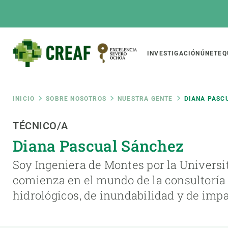
Pasar
al
contenido
principal
Main
INVESTIGACIÓN
ÚNETE
Q
CREAF
naviga
Ruta
INICIO
SOBRE NOSOTROS
NUESTRA GENTE
DIANA PASC
Featured
TÉCNICO/A
de
INTRANET
Diana Pascual Sánchez
Responsive
SOBRE NOSOTROS
INVEST
responsive
navegación
Soy Ingeniera de Montes por la Universit
El Centro
Director
comienza en el mundo de la consultoría 
menu
Organización institucional
Biodiver
hidrológicos, de inundabilidad y de imp
Transparencia
Cambio 
Nuestra gente
Funcion