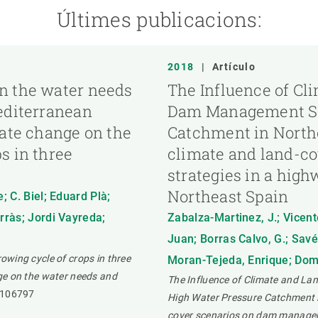
Últimes publicacions:
2018
|
Artículo
n the water needs
The Influence of Cl
editerranean
Dam Management Str
mate change on the
Catchment in Northe
s in three
climate and land-c
strategies in a hig
Northeast Spain
 C. Biel; Eduard Plà;
rràs; Jordi Vayreda;
Zabalza-Martinez, J.; Vicen
Juan; Borras Calvo, G.; Savé
wing cycle of crops in three
Moran-Tejeda, Enrique; Domi
ge on the water needs and
The Influence of Climate and La
106797
High Water Pressure Catchment in
cover scenarios on dam manageme