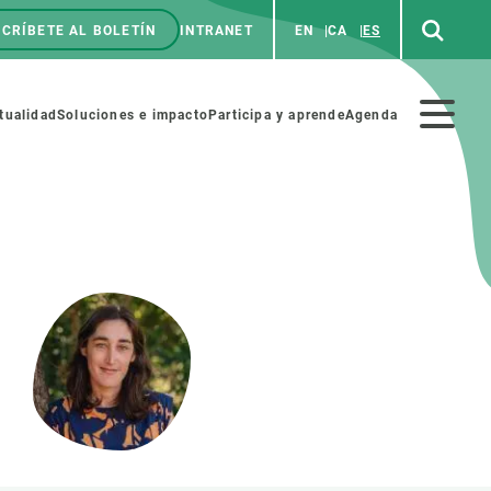
CRÍBETE AL BOLETÍN
INTRANET
EN
CA
ES
enú
p
Menú
tualidad
Soluciones e impacto
Participa y aprende
Agenda
secundario
NOSOTROS
PARTICIPA
rabajo
Cienca y arte
a de Recursos Humanos
Haz ciencia con nosotros
ades académicas
Materiales educativos
MSCA-PF
COLABORA