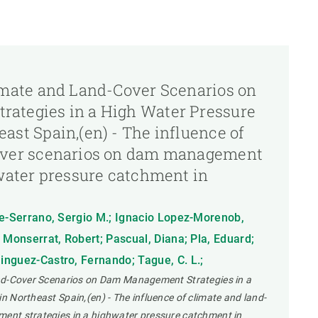
imate and Land-Cover Scenarios on
ategies in a High Water Pressure
ast Spain,(en) - The influence of
over scenarios on dam management
hwater pressure catchment in
te-Serrano, Sergio M.; Ignacio Lopez-Morenob,
 Monserrat, Robert; Pascual, Diana; Pla, Eduard;
nguez-Castro, Fernando; Tague, C. L.;
nd-Cover Scenarios on Dam Management Strategies in a
 Northeast Spain,(en) - The influence of climate and land-
nt strategies in a highwater pressure catchment in