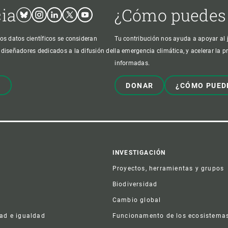
cia
¿Cómo puedes
Bluesky
Instagram
Linkedin
Twitter
Youtube
os datos científicos se consideran
Tu contribución nos ayuda a apoyar al j
 diseñadores dedicados a la difusión del
la emergencia climática, y acelerar la 
informadas.
!
DONAR
¿CÓMO PUED
er
INVESTIGACIÓN
Proyectos, herramientas y grupos
Biodiversidad
Cambio global
dad e igualdad
Funcionamento de los ecosistema