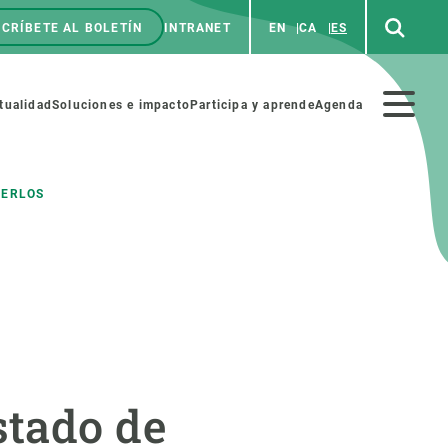
CRÍBETE AL BOLETÍN
INTRANET
EN
CA
ES
enú
p
Menú
tualidad
Soluciones e impacto
Participa y aprende
Agenda
secundario
GERLOS
NOSOTROS
PARTICIPA
rabajo
Cienca y arte
a de Recursos Humanos
Haz ciencia con nosotros
ades académicas
Materiales educativos
stado de
MSCA-PF
COLABORA