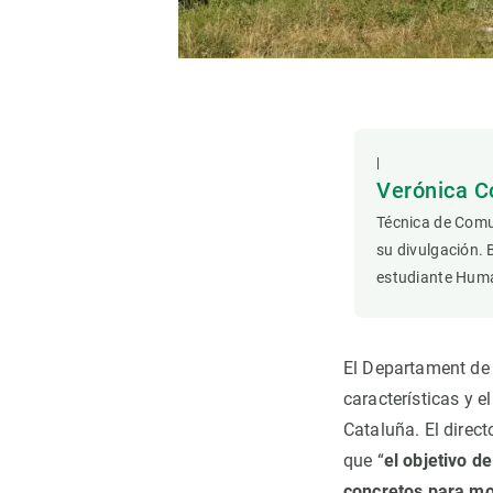
Observación de la Tierra
|
Verónica C
Técnica de Comu
su divulgación. 
estudiante Hum
El Departament de T
características y 
Cataluña. El direct
que “
el objetivo d
concretos para mon