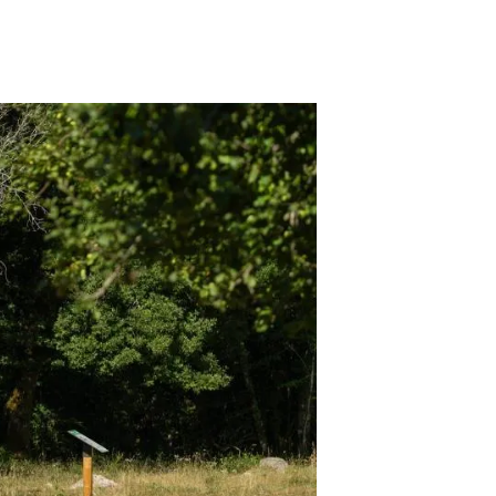
beca ERC
 de másteres y doctorado
 o sabático
onde crecer
o de carrera
s y actividades internas
emos formación