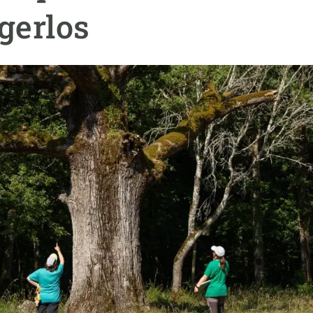
ión de la Tierra
Servicios técnicos
Pide tu 
gerlos
ransversales
Programa
ciones
Visitante
s Actions
Un lugar d
Desarroll
Seminario
Te ofrec