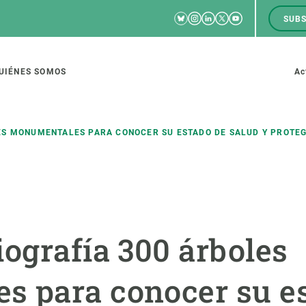
Bluesky
Instagram
Linkedin
Twitter
Youtube
SUBS
RRSS
M
to
UIÉNES SOMOS
Ac
tion
ES MONUMENTALES PARA CONOCER SU ESTADO DE SALUD Y PROTE
IGACIÓN
CIENCIA EN ACCIÓN
ÚNETE A 
io de investigación
Impacto
Bolsa de t
iografía 300 árboles
sidad
Soluciones
Estrategi
global
Innovación
Oportunid
 para conocer su e
amento de ecosistemas
Política y gestión
Pide tu 