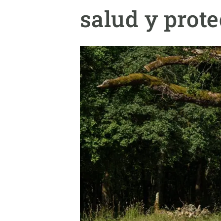
Marca y logotipos
Observac
salud y prote
Instalaciones
Temas t
Equidad, Diversidad e Inclusión (EDI)
Publica
Oficina de prensa
Synthesi
Ciencia abierta y gestión del conocimiento
Documentación
NOTICIAS Y AGENDA
Agenda
Eventos anteriores
Actualidad
Noticias
Biodiversidad
Cambio global
Funcionamiento de los ecosistemas