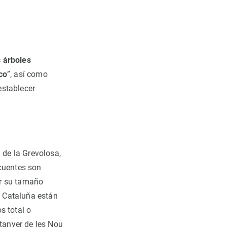
A la izquierda, Sandra Saura, investigadora del
(UAB) y a la derecha, Laura Olivé, técnica de inv
Garrotxa. Autoría: Galdric Mossoll.
s árboles
co
”, así como
establecer
 de la Grevolosa,
ecuentes son
or su tamaño
n Cataluña están
s total o
stanyer de les Nou