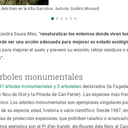
dels Reis en la Alta Garrotxa. Autoría: Galdric Mossoll.
Sandra Saura Mas, “
renaturalizar los entornos donde viven lo
e ser una acción adecuada para mejorar su estado ecológi
 para mejorar el suelo y prevenir su erosión, retirar residuos o 
”.
árboles monumentales
97 árboles monumentales y 3 arboledas
declarados (la Fageda
c Nou de Olot y la Pineda de Can Ferrer). Las especies más fr
pinos. Los árboles monumentales son ejemplares singulares p
de su especie, edad, historia o valor científico. Desde 1987, e
s de protección especiales, que prohíben talarlos o arrancarlo
os ejemplos son el Pi d’en Xandri, els Roures dels Reis, el Ca