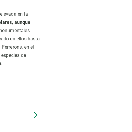
elevada en la
plares, aunque
s monumentales
cado en ellos hasta
Ferrerons, en el
0 especies de
).