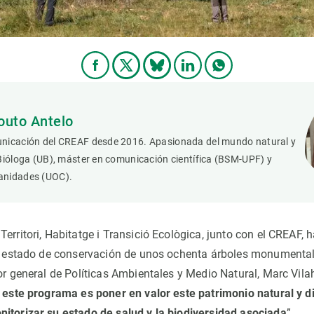
outo Antelo
nicación del CREAF desde 2016. Apasionada del mundo natural y
Bióloga (UB), máster en comunicación científica (BSM-UPF) y
anidades (UOC).
erritori, Habitatge i Transició Ecològica, junto con el CREAF, 
el estado de conservación de unos ochenta árboles monumenta
or general de Políticas Ambientales y Medio Natural, Marc Vila
e este programa es poner en valor este patrimonio natural y 
itorizar su estado de salud y la biodiversidad asociada
”.