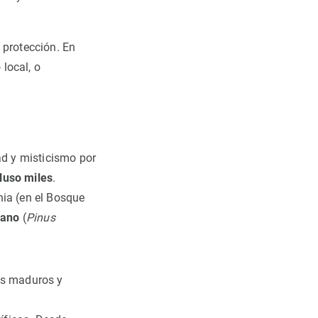
 protección. En
local, o
ad y misticismo por
cluso miles
.
nia (en el Bosque
cano
(
Pinus
es maduros y