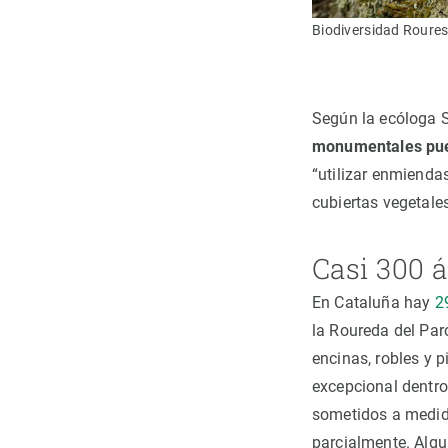
a Saura, , investigadora del CREAF y profesora
Biodiversidad Roures 
técnica de investigación del CREAF; Laura Olivé,
adora colaboradora de la Universidad de Girona y
les monumentales.
Según la ecóloga 
monumentales pued
“utilizar enmiendas
cubiertas vegetales
Casi 300 
En Cataluña hay
2
la Roureda del Par
encinas, robles y 
excepcional dentro 
sometidos a medida
parcialmente. Algun