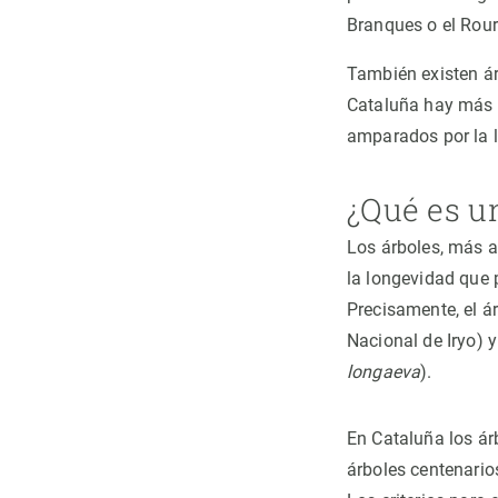
Branques o el Rou
También existen ár
Cataluña hay más d
amparados por la le
¿Qué es u
Los árboles, más a
la longevidad que
Precisamente, el á
Nacional de Iryo) 
longaeva
).
En Cataluña los ár
árboles centenario