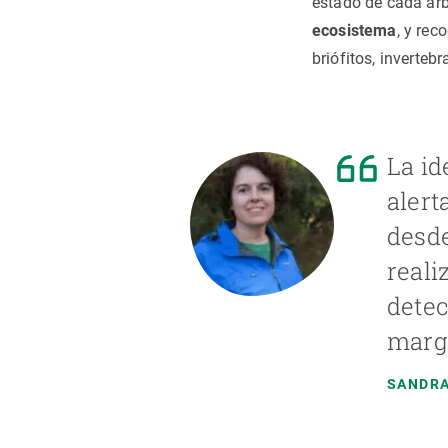
estado de cada árb
ecosistema
, y rec
briófitos, inverteb
La id
alert
desde
reali
detec
marge
SANDRA