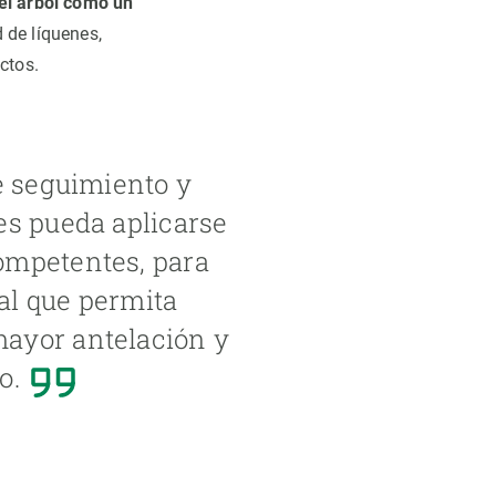
el árbol como un
 de líquenes,
ctos.
e seguimiento y
es pueda aplicarse
ompetentes, para
al que permita
mayor antelación y
o.