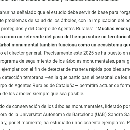
ilahur ha señalado que el estudio debe servir de base para “or
te problemas de salud de los árboles, con la implicación del p
 protegidos y del Cuerpo de Agentes Rurales”. “
Muchas veces 
s como un referente del paso del tiempo sobre un territorio
árbol monumental también funciona como un ecosistema que
do el director general. Precisamente este 2025 se ha puesto e
programa de seguimiento de los árboles monumentales, para g
a ejemplar con el fin de detectar de manera rápida posibles a
a detección temprana —en la que participan el personal de los 
erpo de Agentes Rurales de Cataluña— permitirá actuar de for
a de los árboles siempre que sea posible.
tado de conservación de los árboles monumentales, liderado por
ora de la Universitat Autònoma de Barcelona (UAB) Sandra Sa
a y, por el momento, ha estudiado unos ochenta ejemplares. P