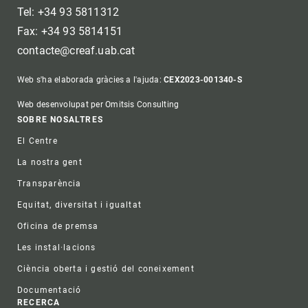
Tel: +34 93 5811312
Fax: +34 93 5814151
contacte@creaf.uab.cat
Web s'ha elaborada gràcies a l'ajuda:
CEX2023-001340-S
Web desenvolupat per Omitsis Consulting
Footer
SOBRE NOSALTRES
El Centre
La nostra gent
Transparència
Equitat, diversitat i igualtat
Oficina de premsa
Les instal·lacions
Ciència oberta i gestió del coneixement
Documentació
RECERCA