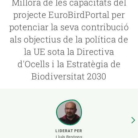
Millora de les capacitats del
projecte EuroBirdPortal per
PARTICIPA
potenciar la seva contribució
NOTÍCIES I AGENDA
als objectius de la política de
la UE sota la Directiva
d'Ocells i la Estratègia de
Biodiversitat 2030
LIDERAT PER
Lluís Brotons