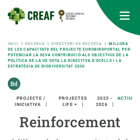
Vés
al
contingut
CREAF
EN
CA
ES
Bluesky
Instagram
Linkedin
Twitter
Youtube
RRSS
Fil
INICI
RECERCA
DIRECTORI DE RECERCA
MILLORA
DE LES CAPACITATS DEL PROJECTE EUROBIRDPORTAL PER
POTENCIAR LA SEVA CONTRIBUCIÓ ALS OBJECTIUS DE LA
Featured
INTRANET
POLÍTICA DE LA UE SOTA LA DIRECTIVA D'OCELLS I LA
d'ariadna
ESTRATÈGIA DE BIODIVERSITAT 2030
responsive
Responsive
SOBRE NOSALTRES
PROJECTE /
PROJECTES
2023
-
ACTIU
INICIATIVA
LIFE +
2026
menu
RECERCA
Reinforcement
CIÈNCIA EN ACCIÓ
UNEIX-TE A NOSALTRES