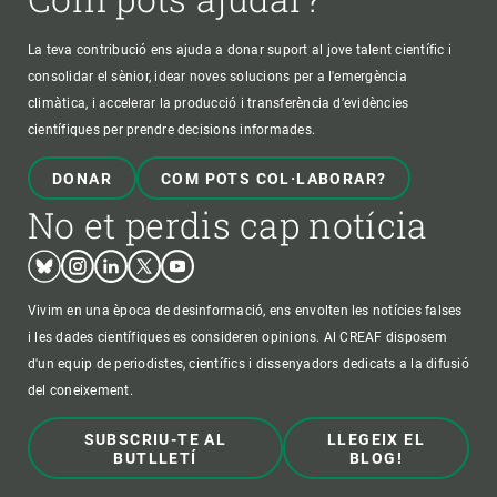
La teva contribució ens ajuda a donar suport al jove talent científic i
consolidar el sènior, idear noves solucions per a l'emergència
climàtica, i accelerar la producció i transferència d’evidències
científiques per prendre decisions informades.
DONAR
COM POTS COL·LABORAR?
No et perdis cap notícia
Bluesky
Instagram
Linkedin
Twitter
Youtube
Vivim en una època de desinformació, ens envolten les notícies falses
i les dades científiques es consideren opinions. Al CREAF disposem
d'un equip de periodistes, científics i dissenyadors dedicats a la difusió
del coneixement.
SUBSCRIU-TE AL
LLEGEIX EL
BUTLLETÍ
BLOG!