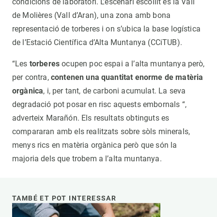
condicions de laboratori. L’escenari escollit és la Vall
de Molières (Vall d’Aran), una zona amb bona
representació de torberes i on s’ubica la base logística
de l’Estació Científica d’Alta Muntanya (CCiTUB).
“Les
torberes
ocupen poc espai a l’alta muntanya però,
per contra,
contenen una quantitat enorme de matèria
orgànica
, i, per tant, de carboni acumulat. La seva
degradació pot posar en risc aquests embornals “,
adverteix Marañón. Els resultats obtinguts es
compararan amb els realitzats sobre sòls minerals,
menys rics en matèria orgànica però que són la
majoria dels que trobem a l’alta muntanya.
TAMBÉ ET POT INTERESSAR