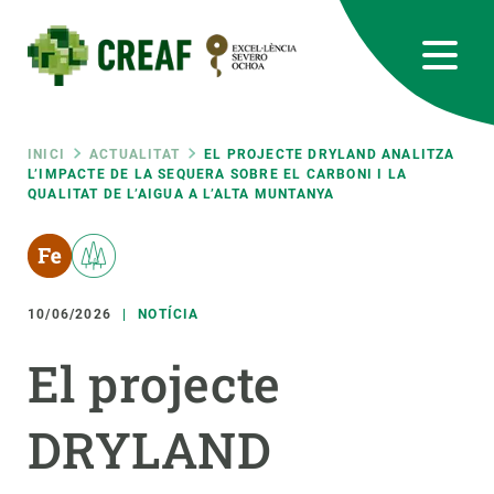
Vés
al
contingut
CREAF
EN
CA
ES
Bluesky
Instagram
Linkedin
Twitter
Youtube
RRSS
Fil
INICI
ACTUALITAT
EL PROJECTE DRYLAND ANALITZA
L’IMPACTE DE LA SEQUERA SOBRE EL CARBONI I LA
QUALITAT DE L’AIGUA A L’ALTA MUNTANYA
Featured
INTRANET
d'ariadna
responsive
10/06/2026
NOTÍCIA
Responsive
SOBRE NOSALTRES
El projecte
menu
RECERCA
DRYLAND
CIÈNCIA EN ACCIÓ
UNEIX-TE A NOSALTRES