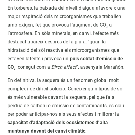
En torberes, la baixada del nivell d’aigua afavoreix una
major respiració dels microorganismes que treballen
amb oxigen, fet que provoca l’augment de CO₂ a
l’atmosfera. En sòls minerals, en canvi, l’efecte més
destacat apareix després de la pluja, “quan la
hidratació del sòl reactiva els microorganismes que
estaven latents i provoca un
puls sobtat d’emissió de
CO₂
, conegut com a
Birch effect
”, assenyala Marañón.
En definitiva, la sequera és un fenomen global molt
complex i de difícil solució. Conèixer quin tipus de sòl
és més vulnerable davant la sequera, pel que fa a
pèrdua de carboni o emissió de contaminants, és clau
per poder anticipar-nos als seus efectes i millorar la
capacitat d'adaptació dels ecosistemes d’alta
muntanya davant del canvi climàtic
.