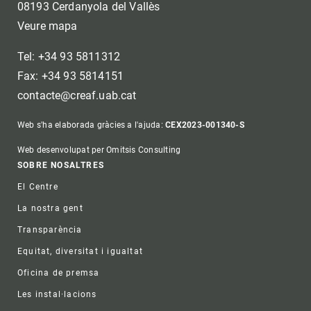
08193 Cerdanyola del Vallès
Veure mapa
Tel: +34 93 5811312
Fax: +34 93 5814151
contacte@creaf.uab.cat
Web s'ha elaborada gràcies a l'ajuda:
CEX2023-001340-S
Web desenvolupat per Omitsis Consulting
Footer
SOBRE NOSALTRES
El Centre
La nostra gent
Transparència
Equitat, diversitat i igualtat
Oficina de premsa
Les instal·lacions