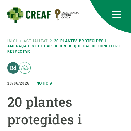
Vés
al
contingut
CREAF
EN
CA
ES
Bluesky
Instagram
Linkedin
Twitter
Youtube
RRSS
Fil
INICI
ACTUALITAT
20 PLANTES PROTEGIDES I
AMENAÇADES DEL CAP DE CREUS QUE HAS DE CONÈIXER I
RESPECTAR
Featured
INTRANET
d'ariadna
responsive
23/06/2026
NOTÍCIA
Responsive
SOBRE NOSALTRES
20 plantes
menu
RECERCA
protegides i
CIÈNCIA EN ACCIÓ
UNEIX-TE A NOSALTRES