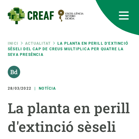
Vés
al
contingut
CREAF
EN
CA
ES
Bluesky
Instagram
Linkedin
Twitter
Youtube
RRSS
Fil
INICI
ACTUALITAT
LA PLANTA EN PERILL D'EXTINCIÓ
SÈSELI DEL CAP DE CREUS MULTIPLICA PER QUATRE LA
SEVA PRESÈNCIA
Featured
INTRANET
d'ariadna
responsive
28/03/2022
NOTÍCIA
Responsive
SOBRE NOSALTRES
La planta en perill
menu
RECERCA
d'extinció sèseli
CIÈNCIA EN ACCIÓ
UNEIX-TE A NOSALTRES