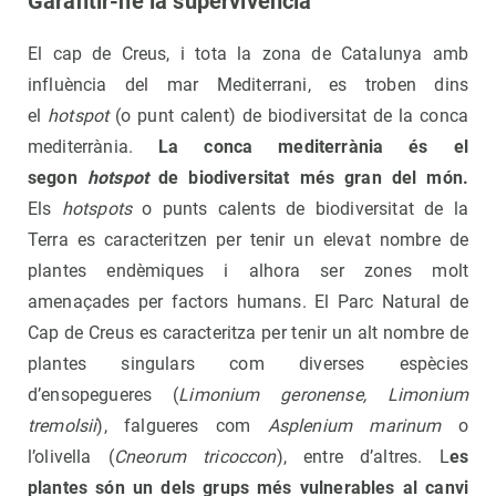
Garantir-ne la supervivència
El cap de Creus, i tota la zona de Catalunya amb
influència del mar Mediterrani, es troben dins
el
hotspot
(o punt calent) de biodiversitat de la conca
mediterrània.
La conca mediterrània és el
segon
hotspot
de biodiversitat més gran del món.
Els
hotspots
o punts calents de biodiversitat de la
Terra es caracteritzen per tenir un elevat nombre de
plantes endèmiques i alhora ser zones molt
amenaçades per factors humans. El Parc Natural de
Cap de Creus es caracteritza per tenir un alt nombre de
plantes singulars com diverses espècies
d’ensopegueres (
Limonium geronense, Limonium
tremolsii
), falgueres com
Asplenium marinum
o
l’olivella (
Cneorum tricoccon
), entre d’altres. L
es
plantes són un dels grups més vulnerables al canvi