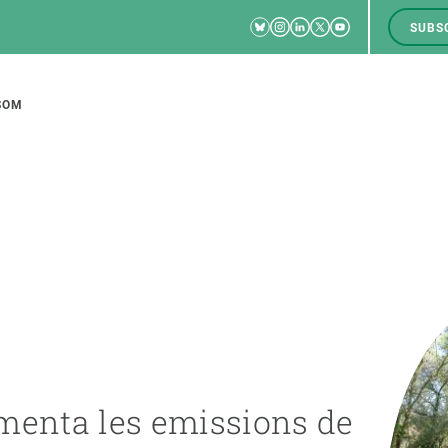
Bluesky
Instagram
Linkedin
Twitter
Youtube
SUBS
RRSS
M
to
SOM
tion
CIÈNCIA EN ACCIÓ
UNEIX-TE A NOSALTRES
a
Impacte
Borsa de treball
C
Solucions
Oportunitats acadèmiques
F
Innovació
Demana la teva MSCA-PF
M
menta les emissions de
 ecosistemes
Política i gestió
Demana la teva beca ERC