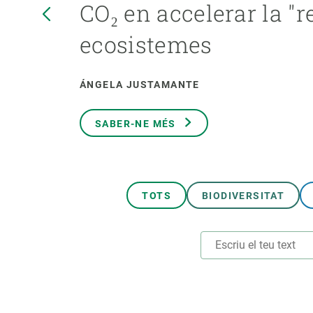
CO₂ en accelerar la "r
Marca i logotips
Observació de la t
Infraestructures
Temes transversal
ecosistemes
Equitat, Diversitat i Inclusió (EDI)
Publicacions
Oficina de premsa
Synthesis Actions
ÁNGELA JUSTAMANTE
Ciència oberta i gestió del coneixement
Documentació
SABER-NE MÉS
TOTS
BIODIVERSITAT