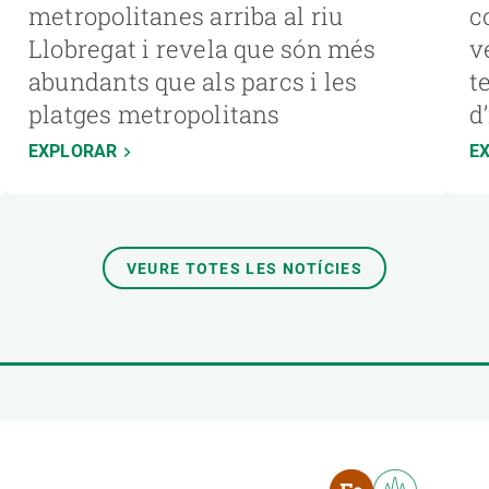
metropolitanes arriba al riu
c
Llobregat i revela que són més
v
abundants que als parcs i les
t
platges metropolitans
d
EXPLORAR
E
VEURE TOTES LES NOTÍCIES