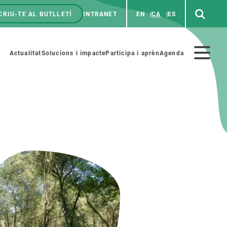
CRIU-TE AL BUTLLETÍ
INTRANET
EN
CA
ES
enú
p
Menú
Actualitat
Solucions i impacte
Participa i aprèn
Agenda
secundario
PARTICIPA
NOTÍCIES I AGENDA
iència i art
Agenda
es ciència amb nosaltres
Esdeveniments anteriors
aterials educatius
Actualitat
COL·LABORA
Notícies