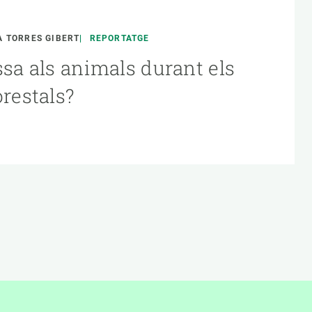
 TORRES GIBERT
REPORTATGE
ssa als animals durant els
orestals?