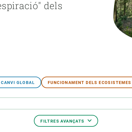
espiració" dels
erra
Serveis tècnics
Programa de màsters i doctorat
s
Vine de visitant o sabàtic
Segell de bones pràctiques HRS4R
Un lloc on créixer
Desenvolupament de carrera
Seminaris i activitats internes
T’oferim formació
CANVI GLOBAL
FUNCIONAMENT DELS ECOSISTEMES
FILTRES AVANÇATS