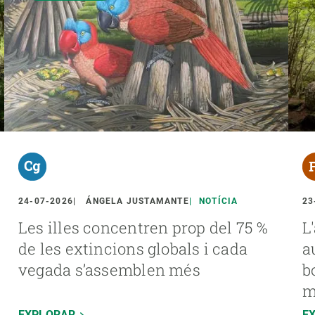
24-07-2026
ÁNGELA JUSTAMANTE
NOTÍCIA
23
Les illes concentren prop del 75 %
L
de les extincions globals i cada
a
vegada s’assemblen més
b
m
EXPLORAR
E