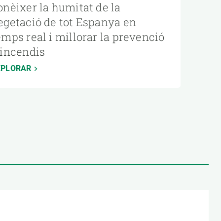
onèixer la humitat de la
egetació de tot Espanya en
emps real i millorar la prevenció
’incendis
XPLORAR