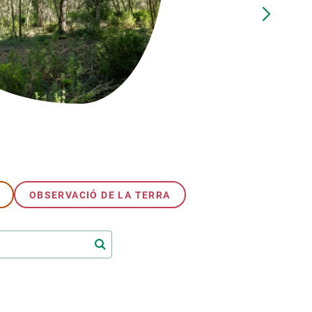
Biodiversitat
Canvi global
Funcionament dels ecosistemes
Observació de la terra
OBSERVACIÓ DE LA TERRA