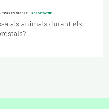
 TORRES GIBERT
REPORTATGE
ssa als animals durant els
orestals?