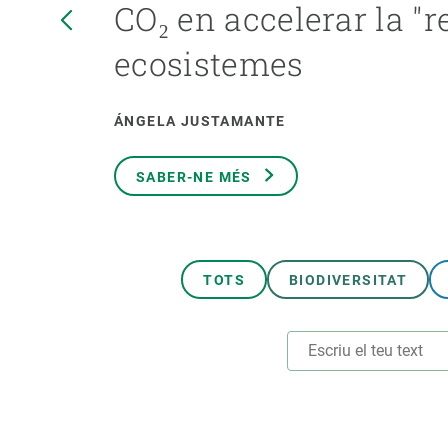
CO₂ en accelerar la "r
Marca i logotips
Observació de la t
Infraestructures
Temes transversal
ecosistemes
Equitat, Diversitat i Inclusió (EDI)
Publicacions
Oficina de premsa
Synthesis Actions
ÁNGELA JUSTAMANTE
Ciència oberta i gestió del coneixement
Documentació
SABER-NE MÉS
TOTS
BIODIVERSITAT