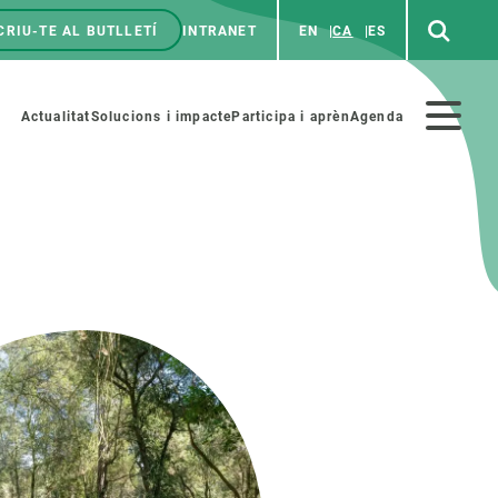
CRIU-TE AL BUTLLETÍ
INTRANET
EN
CA
ES
enú
p
Menú
Actualitat
Solucions i impacte
Participa i aprèn
Agenda
secundario
PARTICIPA
NOTÍCIES I AGENDA
iència i art
Agenda
es ciència amb nosaltres
Esdeveniments anteriors
aterials educatius
Actualitat
COL·LABORA
Notícies