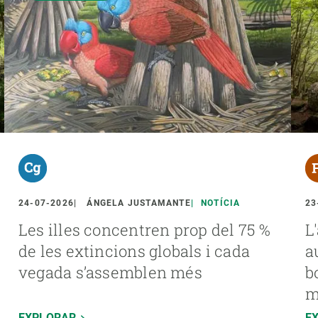
24-07-2026
ÁNGELA JUSTAMANTE
NOTÍCIA
23
Les illes concentren prop del 75 %
L
de les extincions globals i cada
a
vegada s’assemblen més
b
m
EXPLORAR
E