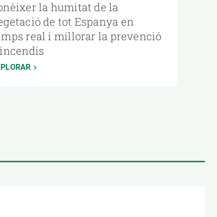
onèixer la humitat de la
egetació de tot Espanya en
emps real i millorar la prevenció
’incendis
XPLORAR