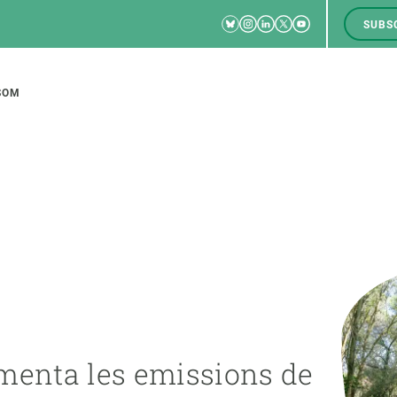
Bluesky
Instagram
Linkedin
Twitter
Youtube
SUBS
RRSS
M
to
SOM
tion
CIÈNCIA EN ACCIÓ
UNEIX-TE A NOSALTRES
a
Impacte
Borsa de treball
C
Solucions
Oportunitats acadèmiques
F
Innovació
Demana la teva MSCA-PF
M
menta les emissions de
 ecosistemes
Política i gestió
Demana la teva beca ERC