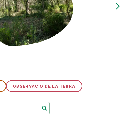
Biodiversitat
Canvi global
Funcionament dels ecosistemes
Observació de la terra
OBSERVACIÓ DE LA TERRA