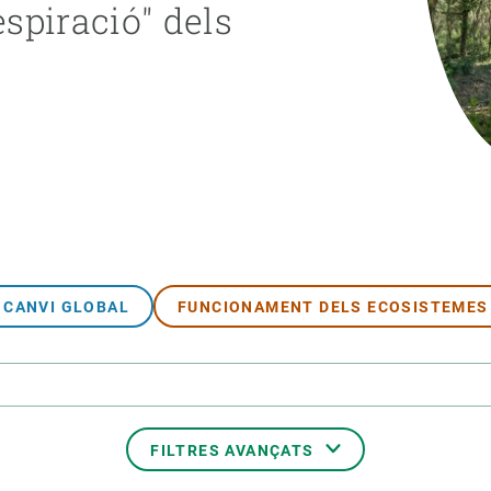
espiració" dels
erra
Serveis tècnics
Programa de màsters i doctorat
s
Vine de visitant o sabàtic
Segell de bones pràctiques HRS4R
Un lloc on créixer
Desenvolupament de carrera
Seminaris i activitats internes
T’oferim formació
CANVI GLOBAL
FUNCIONAMENT DELS ECOSISTEMES
FILTRES AVANÇATS