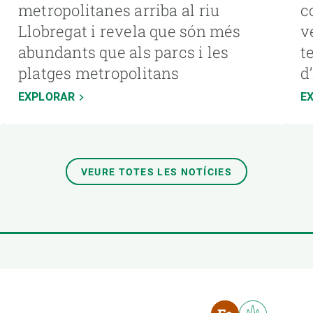
metropolitanes arriba al riu
c
Llobregat i revela que són més
v
abundants que als parcs i les
t
platges metropolitans
d
EXPLORAR
E
VEURE TOTES LES NOTÍCIES