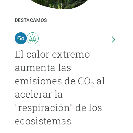
PARTICIPA
DESTACAMOS
DEST
NOTICIAS Y AGENDA
El calor extremo
Las
aumenta las
cer
emisiones de CO₂ al
ext
acelerar la
cad
"respiración" de los
má
ecosistemas
ÁNGE