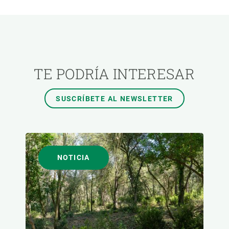
ÁREAS DE INVESTIGACIÓN
TEMAS TRANSVERSALES
TE PODRÍA INTERESAR
FORMATO
SUSCRÍBETE AL NEWSLETTER
AUTOR
NOTICIA