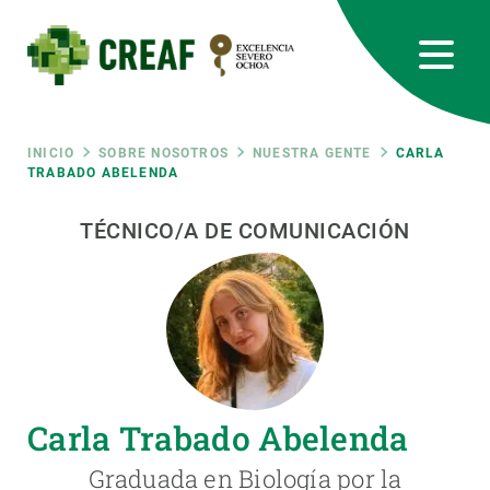
Pasar
al
contenido
principal
CREAF
EN
CA
ES
Bluesky
Instagram
Linkedin
Twitter
Youtube
RRSS
Ruta
INICIO
SOBRE NOSOTROS
NUESTRA GENTE
CARLA
TRABADO ABELENDA
Featured
INTRANET
de
TÉCNICO/A DE COMUNICACIÓN
responsive
navegación
Responsive
SOBRE NOSOTROS
menu
INVESTIGACIÓN
Carla Trabado Abelenda
CIENCIA EN ACCIÓN
Graduada en Biología por la
ÚNETE A NOSOTROS