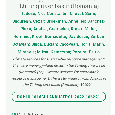
Tărlung river basin (Romania)
Tudose, Nicu Constantin; Cheval, Sorin;
Ungurean, Cezar; Broekman, Annelies; Sanchez-
Plaza, Anabel; Cremades, Roger; Mitter,
Hermine; Kropf, Bernadette; Davidescu, Serban
Octavian; Dinca, Lucian; Cacovean, Horia; Marin,
Mirabela; Miksa, Katarzyna; Pereira, Paulo
Climate services for sustainable resource management:
The water—energy—land nexus in the Tărlung river basin
(Romania),(en) - Climate services for sustainable
resource management: The water—energy—land nexus in
the Tărlung river basin (Romania).
106221-
DOI:10.1016/J.LANDUSEPOL.2022.106221
2021
|
Artículo