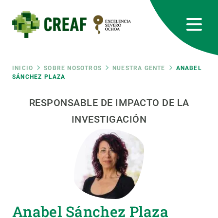
Pasar
al
contenido
principal
CREAF
EN
CA
ES
Bluesky
Instagram
Linkedin
Twitter
Youtube
RRSS
Ruta
INICIO
SOBRE NOSOTROS
NUESTRA GENTE
ANABEL
SÁNCHEZ PLAZA
Featured
INTRANET
de
RESPONSABLE DE IMPACTO DE LA
responsive
INVESTIGACIÓN
navegación
Responsive
SOBRE NOSOTROS
menu
INVESTIGACIÓN
CIENCIA EN ACCIÓN
Anabel Sánchez Plaza
ÚNETE A NOSOTROS