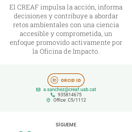
El CREAF impulsa la acción, informa
PARTICIPA
decisiones y contribuye a abordar
retos ambientales con una ciencia
NOTICIAS Y AGENDA
accesible y comprometida, un
enfoque promovido activamente por
la Oficina de Impacto.
ORCID ID
a.sanchez@creaf.uab.cat
935814675
Office: C5/1112
SÍGUEME